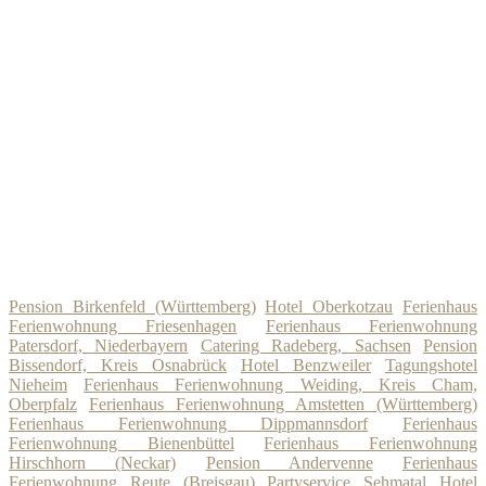
Pension Birkenfeld (Württemberg)
Hotel Oberkotzau
Ferienhaus
Ferienwohnung Friesenhagen
Ferienhaus Ferienwohnung
Patersdorf, Niederbayern
Catering Radeberg, Sachsen
Pension
Bissendorf, Kreis Osnabrück
Hotel Benzweiler
Tagungshotel
Nieheim
Ferienhaus Ferienwohnung Weiding, Kreis Cham,
Oberpfalz
Ferienhaus Ferienwohnung Amstetten (Württemberg)
Ferienhaus Ferienwohnung Dippmannsdorf
Ferienhaus
Ferienwohnung Bienenbüttel
Ferienhaus Ferienwohnung
Hirschhorn (Neckar)
Pension Andervenne
Ferienhaus
Ferienwohnung Reute (Breisgau)
Partyservice Sehmatal
Hotel