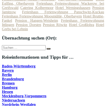
Eglfing, Oberbayern
Ferienhaus Ferienwohnung Wackerow bei
Greifswald
Catering Kolbermoor
Hotel Werningshausen
Pension
Jamitzow
Ferienhaus Ferienwohnung Panschwitz-Kuckau
Ferienhaus Ferienwohnung Moosmühle, Oberbayern
Hotel Bruttig-
Fankel
Pension Hangen-Weisheim
Ferienhaus Ferienwohnung
Ittlingen
Pension Dorsten
Pension Röwitz
Hotel Großlohra
Hotel
Grebs bei Lehnin
Übernachtung suchen (Ort):
Suche
Suchen
nach:
Reiseinformationen und Tipps für …
Baden-Württemberg
Bayern
Berlin
Brandenburg
Bremen
Hamburg
Hessen
Mecklenburg-Vorpommern
Niedersachsen
Nordrhein-Westfalen