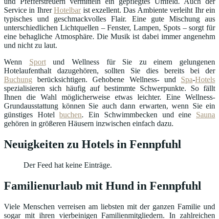
und Pfefferstreuern vermitteln ein gepflegtes Umfeld. Auch der
Service in Ihrer
Hotelbar
ist exzellent. Das Ambiente verleiht Ihr ein
typisches und geschmackvolles Flair. Eine gute Mischung aus
unterschiedlichen Lichtquellen – Fenster, Lampen, Spots – sorgt für
eine behagliche Atmosphäre. Die Musik ist dabei immer angenehm
und nicht zu laut.
Wenn
Sport
und Wellness für Sie zu einem gelungenen
Hotelaufenthalt dazugehören, sollten Sie dies bereits bei der
Buchung
berücksichtigen. Gehobene Wellness- und
Spa
-
Hotels
spezialisieren sich häufig auf bestimmte Schwerpunkte. So fällt
Ihnen die Wahl möglicherweise etwas leichter. Eine Wellness-
Grundausstattung können Sie auch dann erwarten, wenn Sie ein
günstiges Hotel
buchen
. Ein Schwimmbecken und eine
Sauna
gehören in größeren Häusern inzwischen einfach dazu.
Neuigkeiten zu Hotels in Fennpfuhl
Der Feed hat keine Einträge.
Familienurlaub mit Hund in Fennpfuhl
Viele Menschen verreisen am liebsten mit der ganzen Familie und
sogar mit ihren vierbeinigen Familienmitgliedern. In zahlreichen