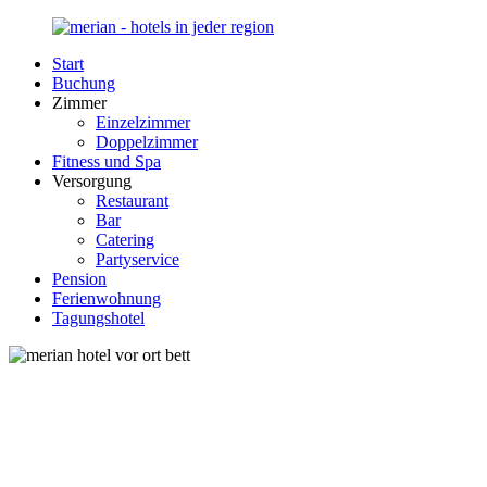
Zurück
zum
Start
Inhalt
Merian-
Ihr
Buchung
Hotel.de
Portal
Zimmer
für
Einzelzimmer
Hotels,
Doppelzimmer
Unterkunft
Fitness und Spa
und
Versorgung
Reisen
Restaurant
in
Bar
Deutschland
Catering
Partyservice
Pension
Ferienwohnung
Tagungshotel