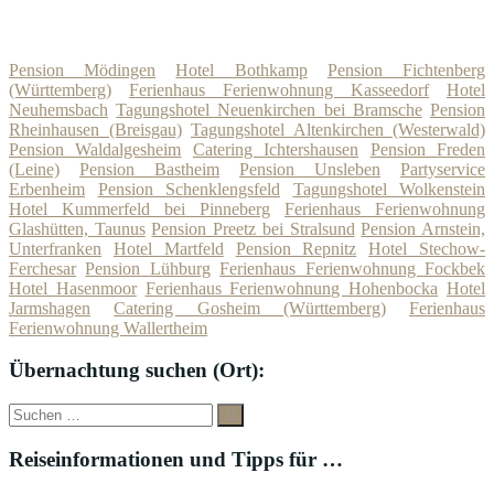
Pension Mödingen
Hotel Bothkamp
Pension Fichtenberg
(Württemberg)
Ferienhaus Ferienwohnung Kasseedorf
Hotel
Neuhemsbach
Tagungshotel Neuenkirchen bei Bramsche
Pension
Rheinhausen (Breisgau)
Tagungshotel Altenkirchen (Westerwald)
Pension Waldalgesheim
Catering Ichtershausen
Pension Freden
(Leine)
Pension Bastheim
Pension Unsleben
Partyservice
Erbenheim
Pension Schenklengsfeld
Tagungshotel Wolkenstein
Hotel Kummerfeld bei Pinneberg
Ferienhaus Ferienwohnung
Glashütten, Taunus
Pension Preetz bei Stralsund
Pension Arnstein,
Unterfranken
Hotel Martfeld
Pension Repnitz
Hotel Stechow-
Ferchesar
Pension Lühburg
Ferienhaus Ferienwohnung Fockbek
Hotel Hasenmoor
Ferienhaus Ferienwohnung Hohenbocka
Hotel
Jarmshagen
Catering Gosheim (Württemberg)
Ferienhaus
Ferienwohnung Wallertheim
Übernachtung suchen (Ort):
Suche
Suchen
nach:
Reiseinformationen und Tipps für …