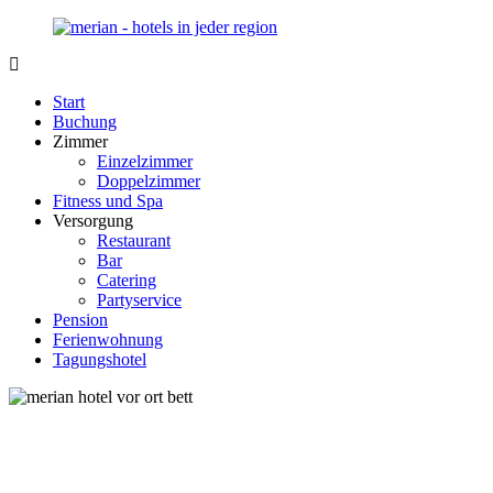
Zurück
zum
Inhalt
Merian-
Ihr
Hotel.de
Portal
Start
für
Buchung
Hotels,
Zimmer
Unterkunft
Einzelzimmer
und
Doppelzimmer
Reisen
Fitness und Spa
in
Versorgung
Deutschland
Restaurant
Bar
Catering
Partyservice
Pension
Ferienwohnung
Tagungshotel