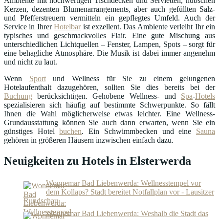
Ambiente mit hochwertigen Tischdecken und Servietten, hübschen
Kerzen, dezenten Blumenarrangements, aber auch gefüllten Salz-
und Pfefferstreuern vermitteln ein gepflegtes Umfeld. Auch der
Service in Ihrer
Hotelbar
ist exzellent. Das Ambiente verleiht Ihr ein
typisches und geschmackvolles Flair. Eine gute Mischung aus
unterschiedlichen Lichtquellen – Fenster, Lampen, Spots – sorgt für
eine behagliche Atmosphäre. Die Musik ist dabei immer angenehm
und nicht zu laut.
Wenn
Sport
und Wellness für Sie zu einem gelungenen
Hotelaufenthalt dazugehören, sollten Sie dies bereits bei der
Buchung
berücksichtigen. Gehobene Wellness- und
Spa
-
Hotels
spezialisieren sich häufig auf bestimmte Schwerpunkte. So fällt
Ihnen die Wahl möglicherweise etwas leichter. Eine Wellness-
Grundausstattung können Sie auch dann erwarten, wenn Sie ein
günstiges Hotel
buchen
. Ein Schwimmbecken und eine
Sauna
gehören in größeren Häusern inzwischen einfach dazu.
Neuigkeiten zu Hotels in Elsterwerda
Wonnemar Bad Liebenwerda: Wellnesstempel vor
dem Kollaps? Stadt bereitet Notfallplan vor - Lausitzer
Rundschau
Wonnemar Bad Liebenwerda: Weshalb die Stadt das