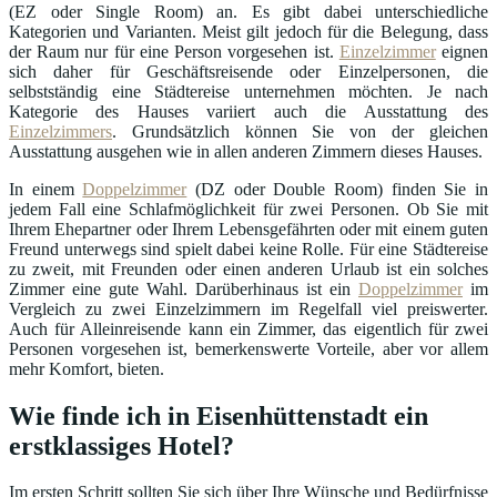
(EZ oder Single Room) an. Es gibt dabei unterschiedliche
Kategorien und Varianten. Meist gilt jedoch für die Belegung, dass
der Raum nur für eine Person vorgesehen ist.
Einzelzimmer
eignen
sich daher für Geschäftsreisende oder Einzelpersonen, die
selbstständig eine Städtereise unternehmen möchten. Je nach
Kategorie des Hauses variiert auch die Ausstattung des
Einzelzimmers
. Grundsätzlich können Sie von der gleichen
Ausstattung ausgehen wie in allen anderen Zimmern dieses Hauses.
In einem
Doppelzimmer
(DZ oder Double Room) finden Sie in
jedem Fall eine Schlafmöglichkeit für zwei Personen. Ob Sie mit
Ihrem Ehepartner oder Ihrem Lebensgefährten oder mit einem guten
Freund unterwegs sind spielt dabei keine Rolle. Für eine Städtereise
zu zweit, mit Freunden oder einen anderen Urlaub ist ein solches
Zimmer eine gute Wahl. Darüberhinaus ist ein
Doppelzimmer
im
Vergleich zu zwei Einzelzimmern im Regelfall viel preiswerter.
Auch für Alleinreisende kann ein Zimmer, das eigentlich für zwei
Personen vorgesehen ist, bemerkenswerte Vorteile, aber vor allem
mehr Komfort, bieten.
Wie finde ich in Eisenhüttenstadt ein
erstklassiges Hotel?
Im ersten Schritt sollten Sie sich über Ihre Wünsche und Bedürfnisse