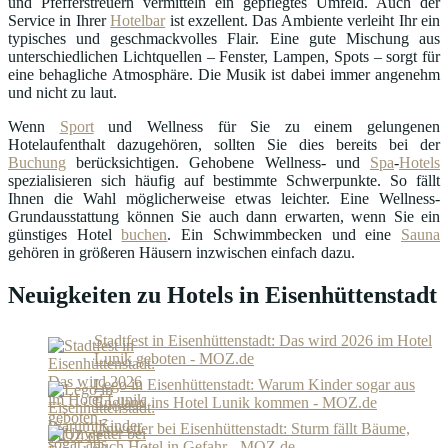
und Pfefferstreuern vermitteln ein gepflegtes Umfeld. Auch der
Service in Ihrer
Hotelbar
ist exzellent. Das Ambiente verleiht Ihr ein
typisches und geschmackvolles Flair. Eine gute Mischung aus
unterschiedlichen Lichtquellen – Fenster, Lampen, Spots – sorgt für
eine behagliche Atmosphäre. Die Musik ist dabei immer angenehm
und nicht zu laut.
Wenn
Sport
und Wellness für Sie zu einem gelungenen
Hotelaufenthalt dazugehören, sollten Sie dies bereits bei der
Buchung
berücksichtigen. Gehobene Wellness- und
Spa
-
Hotels
spezialisieren sich häufig auf bestimmte Schwerpunkte. So fällt
Ihnen die Wahl möglicherweise etwas leichter. Eine Wellness-
Grundausstattung können Sie auch dann erwarten, wenn Sie ein
günstiges Hotel
buchen
. Ein Schwimmbecken und eine
Sauna
gehören in größeren Häusern inzwischen einfach dazu.
Neuigkeiten zu Hotels in Eisenhüttenstadt
Stadtfest in Eisenhüttenstadt: Das wird 2026 im Hotel
Lunik geboten - MOZ.de
Lego in Eisenhüttenstadt: Warum Kinder sogar aus
England ins Hotel Lunik kommen - MOZ.de
Unwetter bei Eisenhüttenstadt: Sturm fällt Bäume,
auch Hotel in Gefahr - MOZ.de