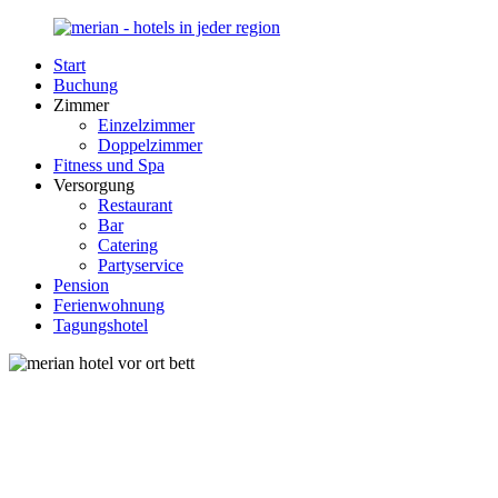
Zurück
zum
Start
Inhalt
Merian-
Ihr
Buchung
Hotel.de
Portal
Zimmer
für
Einzelzimmer
Hotels,
Doppelzimmer
Unterkunft
Fitness und Spa
und
Versorgung
Reisen
Restaurant
in
Bar
Deutschland
Catering
Partyservice
Pension
Ferienwohnung
Tagungshotel