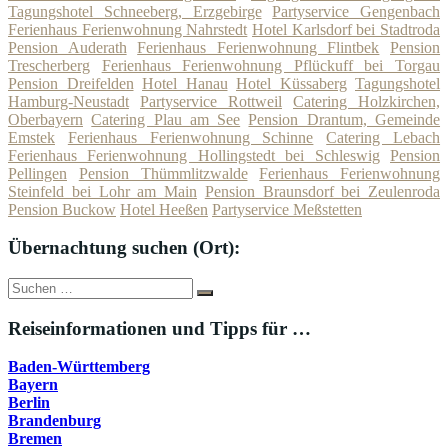
Tagungshotel Schneeberg, Erzgebirge
Partyservice Gengenbach
Ferienhaus Ferienwohnung Nahrstedt
Hotel Karlsdorf bei Stadtroda
Pension Auderath
Ferienhaus Ferienwohnung Flintbek
Pension
Trescherberg
Ferienhaus Ferienwohnung Pflückuff bei Torgau
Pension Dreifelden
Hotel Hanau
Hotel Küssaberg
Tagungshotel
Hamburg-Neustadt
Partyservice Rottweil
Catering Holzkirchen,
Oberbayern
Catering Plau am See
Pension Drantum, Gemeinde
Emstek
Ferienhaus Ferienwohnung Schinne
Catering Lebach
Ferienhaus Ferienwohnung Hollingstedt bei Schleswig
Pension
Pellingen
Pension Thümmlitzwalde
Ferienhaus Ferienwohnung
Steinfeld bei Lohr am Main
Pension Braunsdorf bei Zeulenroda
Pension Buckow
Hotel Heeßen
Partyservice Meßstetten
Übernachtung suchen (Ort):
Suche
Suchen
nach:
Reiseinformationen und Tipps für …
Baden-Württemberg
Bayern
Berlin
Brandenburg
Bremen