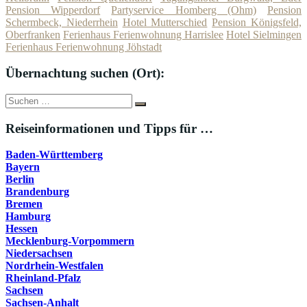
Pension Wipperdorf
Partyservice Homberg (Ohm)
Pension
Schermbeck, Niederrhein
Hotel Mutterschied
Pension Königsfeld,
Oberfranken
Ferienhaus Ferienwohnung Harrislee
Hotel Sielmingen
Ferienhaus Ferienwohnung Jöhstadt
Übernachtung suchen (Ort):
Suche
Suchen
nach:
Reiseinformationen und Tipps für …
Baden-Württemberg
Bayern
Berlin
Brandenburg
Bremen
Hamburg
Hessen
Mecklenburg-Vorpommern
Niedersachsen
Nordrhein-Westfalen
Rheinland-Pfalz
Sachsen
Sachsen-Anhalt