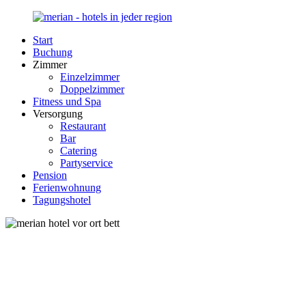
Zurück
zum
Start
Inhalt
Merian-
Ihr
Buchung
Hotel.de
Portal
Zimmer
für
Einzelzimmer
Hotels,
Doppelzimmer
Unterkunft
Fitness und Spa
und
Versorgung
Reisen
Restaurant
in
Bar
Deutschland
Catering
Partyservice
Pension
Ferienwohnung
Tagungshotel