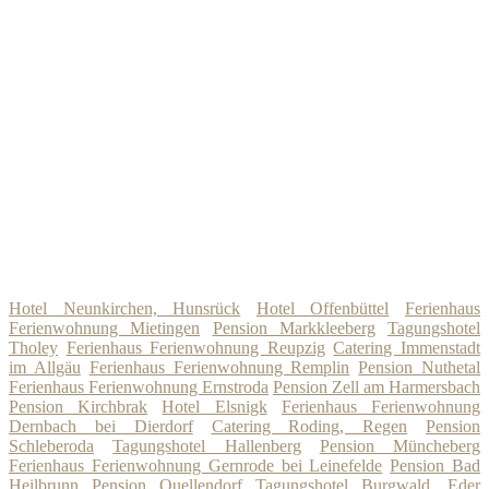
Hotel Neunkirchen, Hunsrück
Hotel Offenbüttel
Ferienhaus
Ferienwohnung Mietingen
Pension Markkleeberg
Tagungshotel
Tholey
Ferienhaus Ferienwohnung Reupzig
Catering Immenstadt
im Allgäu
Ferienhaus Ferienwohnung Remplin
Pension Nuthetal
Ferienhaus Ferienwohnung Ernstroda
Pension Zell am Harmersbach
Pension Kirchbrak
Hotel Elsnigk
Ferienhaus Ferienwohnung
Dernbach bei Dierdorf
Catering Roding, Regen
Pension
Schleberoda
Tagungshotel Hallenberg
Pension Müncheberg
Ferienhaus Ferienwohnung Gernrode bei Leinefelde
Pension Bad
Heilbrunn
Pension Quellendorf
Tagungshotel Burgwald, Eder