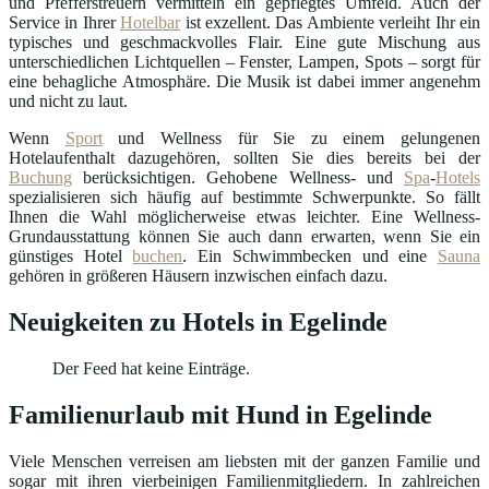
und Pfefferstreuern vermitteln ein gepflegtes Umfeld. Auch der
Service in Ihrer
Hotelbar
ist exzellent. Das Ambiente verleiht Ihr ein
typisches und geschmackvolles Flair. Eine gute Mischung aus
unterschiedlichen Lichtquellen – Fenster, Lampen, Spots – sorgt für
eine behagliche Atmosphäre. Die Musik ist dabei immer angenehm
und nicht zu laut.
Wenn
Sport
und Wellness für Sie zu einem gelungenen
Hotelaufenthalt dazugehören, sollten Sie dies bereits bei der
Buchung
berücksichtigen. Gehobene Wellness- und
Spa
-
Hotels
spezialisieren sich häufig auf bestimmte Schwerpunkte. So fällt
Ihnen die Wahl möglicherweise etwas leichter. Eine Wellness-
Grundausstattung können Sie auch dann erwarten, wenn Sie ein
günstiges Hotel
buchen
. Ein Schwimmbecken und eine
Sauna
gehören in größeren Häusern inzwischen einfach dazu.
Neuigkeiten zu Hotels in Egelinde
Der Feed hat keine Einträge.
Familienurlaub mit Hund in Egelinde
Viele Menschen verreisen am liebsten mit der ganzen Familie und
sogar mit ihren vierbeinigen Familienmitgliedern. In zahlreichen