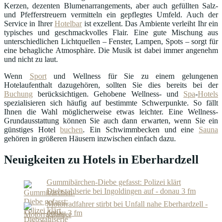
Kerzen, dezenten Blumenarrangements, aber auch gefüllten Salz-
und Pfefferstreuern vermitteln ein gepflegtes Umfeld. Auch der
Service in Ihrer
Hotelbar
ist exzellent. Das Ambiente verleiht Ihr ein
typisches und geschmackvolles Flair. Eine gute Mischung aus
unterschiedlichen Lichtquellen – Fenster, Lampen, Spots – sorgt für
eine behagliche Atmosphäre. Die Musik ist dabei immer angenehm
und nicht zu laut.
Wenn
Sport
und Wellness für Sie zu einem gelungenen
Hotelaufenthalt dazugehören, sollten Sie dies bereits bei der
Buchung
berücksichtigen. Gehobene Wellness- und
Spa
-
Hotels
spezialisieren sich häufig auf bestimmte Schwerpunkte. So fällt
Ihnen die Wahl möglicherweise etwas leichter. Eine Wellness-
Grundausstattung können Sie auch dann erwarten, wenn Sie ein
günstiges Hotel
buchen
. Ein Schwimmbecken und eine
Sauna
gehören in größeren Häusern inzwischen einfach dazu.
Neuigkeiten zu Hotels in Eberhardzell
Gummibärchen-Diebe gefasst: Polizei klärt
Diebstahlserie bei Ingoldingen auf - donau 3 fm
Motorradfahrer stirbt bei Unfall nahe Eberhardzell -
donau 3 fm