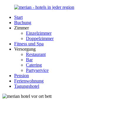
Zurück
zum
Start
Inhalt
Merian-
Ihr
Buchung
Hotel.de
Portal
Zimmer
für
Einzelzimmer
Hotels,
Doppelzimmer
Unterkunft
Fitness und Spa
und
Versorgung
Reisen
Restaurant
in
Bar
Deutschland
Catering
Partyservice
Pension
Ferienwohnung
Tagungshotel