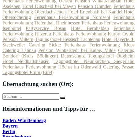
Ferienhaus Ferienwohnung Uelsen
Pension Wilkau-Haßlau
Hotel
Aseleben
Hotel Ditscheid bei Mayen
Pension Ohmden
Ferienhaus
Ferienwohnung Oberdachstetten
Hotel Erlenbach bei Kandel
Hotel
Obersöchering
Ferienhaus Ferienwohnung Nordsehl
Ferienhaus
Ferienwohnung Tiefenthal, Rheinhessen
Ferienhaus Ferienwohnung
Isenbüttel
Partyservice Bosau
Hotel Bernhalden
Ferienhaus
Ferienwohnung Ritzerau
Ferienhaus Ferienwohnung Kurort Oybin
Pension Miltern
Tagungshotel Hessisch Lichtenau
Hotel Bayerfeld-
Steckweiler
Catering Sickte
Ferienhaus Ferienwohnung Rieps
Catering Lahnau
Pension Winkelstedt bei Kalbe, Milde
Catering
Bondorf (Kreis Böblingen)
Datenschutz
Tagungshotel Ötigheim
Hotel Neidhartshausen
Tagungshotel Neunkirchen, Siegerland
Ferienhaus Ferienwohnung Höchst im Odenwald
Catering Passau
Tagungshotel Prüm (Eifel)
Übernachtung suchen (Ort):
Suche
Suchen
nach:
Reiseinformationen und Tipps für …
Baden-Württemberg
Bayern
Berlin
Brandenburg