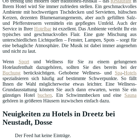
Ob trendig und modern oder traditionell-rustikal – das
Restaurant
in
Ihrem Hotel wird Sie immer zufrieden stellen. Ein geschmackvolles
Ambiente mit hochwertigen Tischdecken und Servietten, hübschen
Kerzen, dezenten Blumenarrangements, aber auch gefüllten Salz-
und Pfefferstreuern vermitteln ein gepflegtes Umfeld. Auch der
Service in Ihrer
Hotelbar
ist exzellent. Das Ambiente verleiht Ihr ein
typisches und geschmackvolles Flair. Eine gute Mischung aus
unterschiedlichen Lichtquellen – Fenster, Lampen, Spots – sorgt für
eine behagliche Atmosphäre. Die Musik ist dabei immer angenehm
und nicht zu laut.
Wenn
Sport
und Wellness für Sie zu einem gelungenen
Hotelaufenthalt dazugehören, sollten Sie dies bereits bei der
Buchung
berücksichtigen. Gehobene Wellness- und
Spa
-
Hotels
spezialisieren sich häufig auf bestimmte Schwerpunkte. So fällt
Ihnen die Wahl möglicherweise etwas leichter. Eine Wellness-
Grundausstattung können Sie auch dann erwarten, wenn Sie ein
günstiges Hotel
buchen
. Ein Schwimmbecken und eine
Sauna
gehören in größeren Häusern inzwischen einfach dazu.
Neuigkeiten zu Hotels in Dreetz bei
Neustadt, Dosse
Der Feed hat keine Einträge.