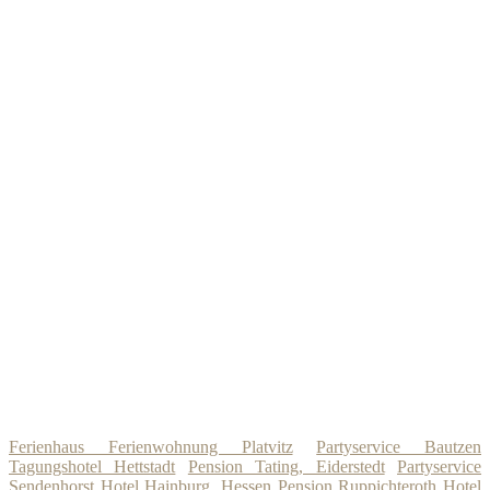
Ferienhaus Ferienwohnung Platvitz
Partyservice Bautzen
Tagungshotel Hettstadt
Pension Tating, Eiderstedt
Partyservice
Sendenhorst
Hotel Hainburg, Hessen
Pension Ruppichteroth
Hotel