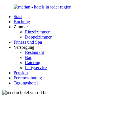
Zurück
zum
Start
Inhalt
Merian-
Ihr
Buchung
Hotel.de
Portal
Zimmer
für
Einzelzimmer
Hotels,
Doppelzimmer
Unterkunft
Fitness und Spa
und
Versorgung
Reisen
Restaurant
in
Bar
Deutschland
Catering
Partyservice
Pension
Ferienwohnung
Tagungshotel