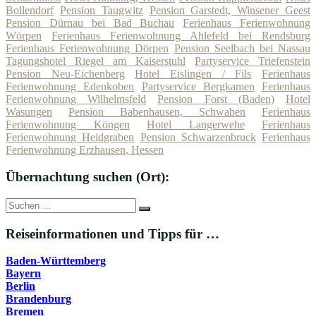
Bollendorf
Pension Taugwitz
Pension Garstedt, Winsener Geest
Pension Dürnau bei Bad Buchau
Ferienhaus Ferienwohnung
Wörpen
Ferienhaus Ferienwohnung Ahlefeld bei Rendsburg
Ferienhaus Ferienwohnung Dörpen
Pension Seelbach bei Nassau
Tagungshotel Riegel am Kaiserstuhl
Partyservice Triefenstein
Pension Neu-Eichenberg
Hotel Eislingen / Fils
Ferienhaus
Ferienwohnung Edenkoben
Partyservice Bergkamen
Ferienhaus
Ferienwohnung Wilhelmsfeld
Pension Forst (Baden)
Hotel
Wasungen
Pension Babenhausen, Schwaben
Ferienhaus
Ferienwohnung Köngen
Hotel Langerwehe
Ferienhaus
Ferienwohnung Heidgraben
Pension Schwarzenbruck
Ferienhaus
Ferienwohnung Erzhausen, Hessen
Übernachtung suchen (Ort):
Suche
Suchen
nach:
Reiseinformationen und Tipps für …
Baden-Württemberg
Bayern
Berlin
Brandenburg
Bremen