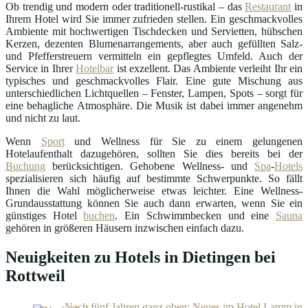
Ob trendig und modern oder traditionell-rustikal – das
Restaurant
in
Ihrem Hotel wird Sie immer zufrieden stellen. Ein geschmackvolles
Ambiente mit hochwertigen Tischdecken und Servietten, hübschen
Kerzen, dezenten Blumenarrangements, aber auch gefüllten Salz-
und Pfefferstreuern vermitteln ein gepflegtes Umfeld. Auch der
Service in Ihrer
Hotelbar
ist exzellent. Das Ambiente verleiht Ihr ein
typisches und geschmackvolles Flair. Eine gute Mischung aus
unterschiedlichen Lichtquellen – Fenster, Lampen, Spots – sorgt für
eine behagliche Atmosphäre. Die Musik ist dabei immer angenehm
und nicht zu laut.
Wenn
Sport
und Wellness für Sie zu einem gelungenen
Hotelaufenthalt dazugehören, sollten Sie dies bereits bei der
Buchung
berücksichtigen. Gehobene Wellness- und
Spa
-
Hotels
spezialisieren sich häufig auf bestimmte Schwerpunkte. So fällt
Ihnen die Wahl möglicherweise etwas leichter. Eine Wellness-
Grundausstattung können Sie auch dann erwarten, wenn Sie ein
günstiges Hotel
buchen
. Ein Schwimmbecken und eine
Sauna
gehören in größeren Häusern inzwischen einfach dazu.
Neuigkeiten zu Hotels in Dietingen bei
Rottweil
Nach fünf Jahren ganz oben: Neues im Hotel Lamm in