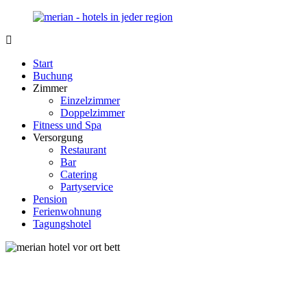
Zurück
zum
Inhalt
Merian-
Ihr
Hotel.de
Portal
Start
für
Buchung
Hotels,
Zimmer
Unterkunft
Einzelzimmer
und
Doppelzimmer
Reisen
Fitness und Spa
in
Versorgung
Deutschland
Restaurant
Bar
Catering
Partyservice
Pension
Ferienwohnung
Tagungshotel