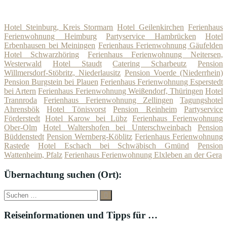
Hotel Steinburg, Kreis Stormarn
Hotel Geilenkirchen
Ferienhaus
Ferienwohnung Heimburg
Partyservice Hambrücken
Hotel
Erbenhausen bei Meiningen
Ferienhaus Ferienwohnung Gäufelden
Hotel Schwarzhöring
Ferienhaus Ferienwohnung Neitersen,
Westerwald
Hotel Staudt
Catering Scharbeutz
Pension
Willmersdorf-Stöbritz, Niederlausitz
Pension Voerde (Niederrhein)
Pension Burgstein bei Plauen
Ferienhaus Ferienwohnung Esperstedt
bei Artern
Ferienhaus Ferienwohnung Weißendorf, Thüringen
Hotel
Trannroda
Ferienhaus Ferienwohnung Zellingen
Tagungshotel
Ahrensbök
Hotel Tönisvorst
Pension Reinheim
Partyservice
Förderstedt
Hotel Karow bei Lübz
Ferienhaus Ferienwohnung
Ober-Olm
Hotel Waltershofen bei Unterschweinbach
Pension
Büddenstedt
Pension Wernberg-Köblitz
Ferienhaus Ferienwohnung
Rastede
Hotel Eschach bei Schwäbisch Gmünd
Pension
Wattenheim, Pfalz
Ferienhaus Ferienwohnung Elxleben an der Gera
Übernachtung suchen (Ort):
Suche
Suchen
nach:
Reiseinformationen und Tipps für …