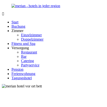
Zurück
zum
Inhalt
Merian-
Ihr
Hotel.de
Portal
Start
für
Buchung
Hotels,
Zimmer
Unterkunft
Einzelzimmer
und
Doppelzimmer
Reisen
Fitness und Spa
in
Versorgung
Deutschland
Restaurant
Bar
Catering
Partyservice
Pension
Ferienwohnung
Tagungshotel