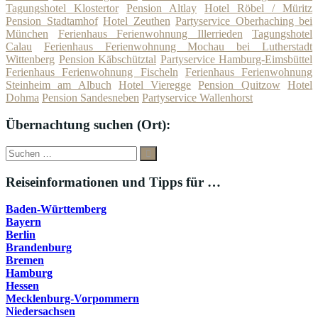
Tagungshotel Klostertor
Pension Altlay
Hotel Röbel / Müritz
Pension Stadtamhof
Hotel Zeuthen
Partyservice Oberhaching bei
München
Ferienhaus Ferienwohnung Illerrieden
Tagungshotel
Calau
Ferienhaus Ferienwohnung Mochau bei Lutherstadt
Wittenberg
Pension Käbschütztal
Partyservice Hamburg-Eimsbüttel
Ferienhaus Ferienwohnung Fischeln
Ferienhaus Ferienwohnung
Steinheim am Albuch
Hotel Vieregge
Pension Quitzow
Hotel
Dohma
Pension Sandesneben
Partyservice Wallenhorst
Übernachtung suchen (Ort):
Suche
Suchen
nach:
Reiseinformationen und Tipps für …
Baden-Württemberg
Bayern
Berlin
Brandenburg
Bremen
Hamburg
Hessen
Mecklenburg-Vorpommern
Niedersachsen