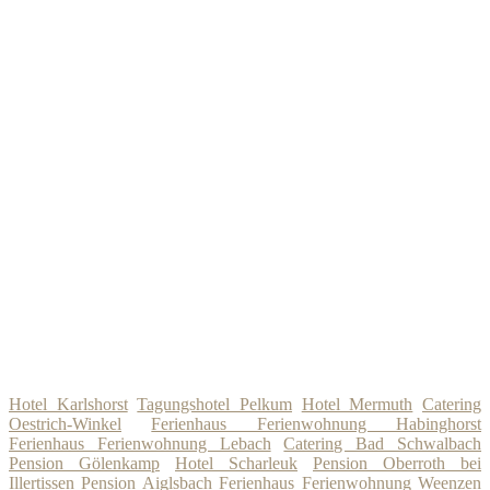
Hotel Karlshorst
Tagungshotel Pelkum
Hotel Mermuth
Catering
Oestrich-Winkel
Ferienhaus Ferienwohnung Habinghorst
Ferienhaus Ferienwohnung Lebach
Catering Bad Schwalbach
Pension Gölenkamp
Hotel Scharleuk
Pension Oberroth bei
Illertissen
Pension Aiglsbach
Ferienhaus Ferienwohnung Weenzen