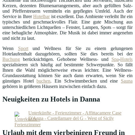
Ambiente mit hochwertigen Tischdecken und Servietten, hübschen
Kerzen, dezenten Blumenarrangements, aber auch gefüllten Salz-
und Pfefferstreuern vermitteln ein gepflegtes Umfeld. Auch der
Service in Ihrer
Hotelbar
ist exzellent. Das Ambiente verleiht Ihr ein
typisches und geschmackvolles Flair. Eine gute Mischung aus
unterschiedlichen Lichtquellen – Fenster, Lampen, Spots – sorgt für
eine behagliche Atmosphäre. Die Musik ist dabei immer angenehm
und nicht zu laut.
Wenn
Sport
und Wellness für Sie zu einem gelungenen
Hotelaufenthalt dazugehören, sollten Sie dies bereits bei der
Buchung
berücksichtigen. Gehobene Wellness- und
Spa
-
Hotels
spezialisieren sich häufig auf bestimmte Schwerpunkte. So fällt
Ihnen die Wahl möglicherweise etwas leichter. Eine Wellness-
Grundausstattung können Sie auch dann erwarten, wenn Sie ein
günstiges Hotel
buchen
. Ein Schwimmbecken und eine
Sauna
gehören in größeren Häusern inzwischen einfach dazu.
Neuigkeiten zu Hotels in Danna
Unterkünfte - Ferienzimmer - Affittacamere Case
D'Anna - Castellamare del G - West of Sicily
Urlaub mit dem vierbeinigen Freund in