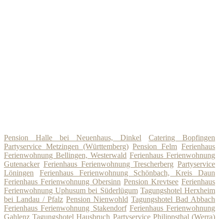
Pension Halle bei Neuenhaus, Dinkel
Catering Bopfingen
Partyservice Metzingen (Württemberg)
Pension Felm
Ferienhaus
Ferienwohnung Bellingen, Westerwald
Ferienhaus Ferienwohnung
Gutenacker
Ferienhaus Ferienwohnung Trescherberg
Partyservice
Löningen
Ferienhaus Ferienwohnung Schönbach, Kreis Daun
Ferienhaus Ferienwohnung Obersinn
Pension Krevtsee
Ferienhaus
Ferienwohnung Uphusum bei Süderlügum
Tagungshotel Herxheim
bei Landau / Pfalz
Pension Nienwohld
Tagungshotel Bad Abbach
Ferienhaus Ferienwohnung Stakendorf
Ferienhaus Ferienwohnung
Gahlenz
Tagungshotel Hausbruch
Partyservice Philippsthal (Werra)