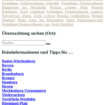
Ferienhaus Ferienwohnung Göschitz
Ferienhaus Ferienwohnung
Blankensee bei Neustrelitz
Pension Leimen, Pfalz
Pension
Rehlingen, Kreis Lüneburg
Ferienhaus Ferienwohnung Lupkow
Partyservice Ahorn, Kreis Coburg
Pension Großostheim
Pension
Waldniel
Hotel Auen bei Monzingen
Hotel Pfalzgrafenweiler
Ferienhaus Ferienwohnung Laer, Kreis Steinfurt
Übernachtung suchen (Ort):
Suche
Suchen
nach:
Reiseinformationen und Tipps für …
Baden-Württemberg
Bayern
Berlin
Brandenburg
Bremen
Hamburg
Hessen
Mecklenburg-Vorpommern
Niedersachsen
Nordrhein-Westfalen
Rheinland-Pfalz