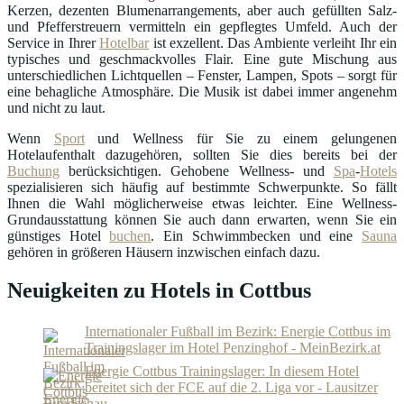
Kerzen, dezenten Blumenarrangements, aber auch gefüllten Salz-
und Pfefferstreuern vermitteln ein gepflegtes Umfeld. Auch der
Service in Ihrer
Hotelbar
ist exzellent. Das Ambiente verleiht Ihr ein
typisches und geschmackvolles Flair. Eine gute Mischung aus
unterschiedlichen Lichtquellen – Fenster, Lampen, Spots – sorgt für
eine behagliche Atmosphäre. Die Musik ist dabei immer angenehm
und nicht zu laut.
Wenn
Sport
und Wellness für Sie zu einem gelungenen
Hotelaufenthalt dazugehören, sollten Sie dies bereits bei der
Buchung
berücksichtigen. Gehobene Wellness- und
Spa
-
Hotels
spezialisieren sich häufig auf bestimmte Schwerpunkte. So fällt
Ihnen die Wahl möglicherweise etwas leichter. Eine Wellness-
Grundausstattung können Sie auch dann erwarten, wenn Sie ein
günstiges Hotel
buchen
. Ein Schwimmbecken und eine
Sauna
gehören in größeren Häusern inzwischen einfach dazu.
Neuigkeiten zu Hotels in Cottbus
Internationaler Fußball im Bezirk: Energie Cottbus im
Trainingslager im Hotel Penzinghof - MeinBezirk.at
Energie Cottbus Trainingslager: In diesem Hotel
bereitet sich der FCE auf die 2. Liga vor - Lausitzer
Rundschau