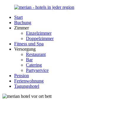
Zurück
zum
Start
Inhalt
Merian-
Ihr
Buchung
Hotel.de
Portal
Zimmer
für
Einzelzimmer
Hotels,
Doppelzimmer
Unterkunft
Fitness und Spa
und
Versorgung
Reisen
Restaurant
in
Bar
Deutschland
Catering
Partyservice
Pension
Ferienwohnung
Tagungshotel