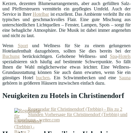
Kerzen, dezenten Blumenarrangements, aber auch gefüllten Salz-
und Pfefferstreuern vermitteln ein gepflegtes Umfeld. Auch der
Service in Ihrer
Hotelbar
ist exzellent. Das Ambiente verleiht Ihr ein
typisches und geschmackvolles Flair. Eine gute Mischung aus
unterschiedlichen Lichtquellen – Fenster, Lampen, Spots – sorgt für
eine behagliche Atmosphäre. Die Musik ist dabei immer angenehm
und nicht zu laut.
Wenn
Sport
und Wellness für Sie zu einem gelungenen
Hotelaufenthalt dazugehören, sollten Sie dies bereits bei der
Buchung
berücksichtigen. Gehobene Wellness- und
Spa
-
Hotels
spezialisieren sich häufig auf bestimmte Schwerpunkte. So fällt
Ihnen die Wahl möglicherweise etwas leichter. Eine Wellness-
Grundausstattung können Sie auch dann erwarten, wenn Sie ein
günstiges Hotel
buchen
. Ein Schwimmbecken und eine
Sauna
gehören in größeren Häusern inzwischen einfach dazu.
Neuigkeiten zu Hotels in Christinendorf
Regenradar für Christinendorf (Trebbin) - Bis zu 2
Stunden Vorhersage für Christinendorf (Trebbin) und
Umgebung - wetter.com