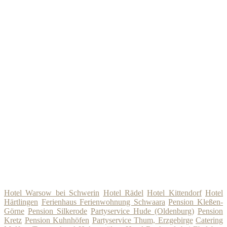
Hotel Warsow bei Schwerin
Hotel Rädel
Hotel Kittendorf
Hotel
Härtlingen
Ferienhaus Ferienwohnung Schwaara
Pension Kleßen-
Görne
Pension Silkerode
Partyservice Hude (Oldenburg)
Pension
Kretz
Pension Kuhnhöfen
Partyservice Thum, Erzgebirge
Catering