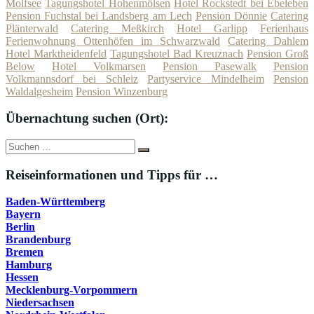
Molfsee
Tagungshotel Hohenmölsen
Hotel Rockstedt bei Ebeleben
Pension Fuchstal bei Landsberg am Lech
Pension Dönnie
Catering
Plänterwald
Catering Meßkirch
Hotel Garlipp
Ferienhaus
Ferienwohnung Ottenhöfen im Schwarzwald
Catering Dahlem
Hotel Marktheidenfeld
Tagungshotel Bad Kreuznach
Pension Groß
Below
Hotel Volkmarsen
Pension Pasewalk
Pension
Volkmannsdorf bei Schleiz
Partyservice Mindelheim
Pension
Waldalgesheim
Pension Winzenburg
Übernachtung suchen (Ort):
Suche
Suchen
nach:
Reiseinformationen und Tipps für …
Baden-Württemberg
Bayern
Berlin
Brandenburg
Bremen
Hamburg
Hessen
Mecklenburg-Vorpommern
Niedersachsen