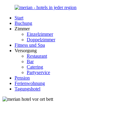
Zurück
zum
Start
Inhalt
Merian-
Ihr
Buchung
Hotel.de
Portal
Zimmer
für
Einzelzimmer
Hotels,
Doppelzimmer
Unterkunft
Fitness und Spa
und
Versorgung
Reisen
Restaurant
in
Bar
Deutschland
Catering
Partyservice
Pension
Ferienwohnung
Tagungshotel