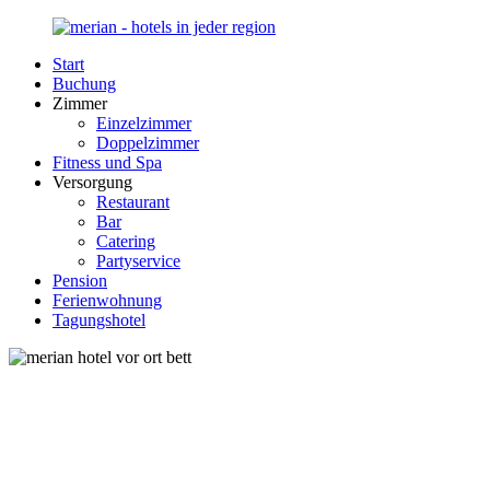
Zurück
zum
Start
Inhalt
Merian-
Ihr
Buchung
Hotel.de
Portal
Zimmer
für
Einzelzimmer
Hotels,
Doppelzimmer
Unterkunft
Fitness und Spa
und
Versorgung
Reisen
Restaurant
in
Bar
Deutschland
Catering
Partyservice
Pension
Ferienwohnung
Tagungshotel