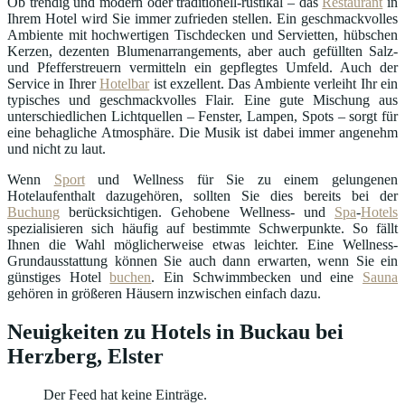
Ob trendig und modern oder traditionell-rustikal – das
Restaurant
in
Ihrem Hotel wird Sie immer zufrieden stellen. Ein geschmackvolles
Ambiente mit hochwertigen Tischdecken und Servietten, hübschen
Kerzen, dezenten Blumenarrangements, aber auch gefüllten Salz-
und Pfefferstreuern vermitteln ein gepflegtes Umfeld. Auch der
Service in Ihrer
Hotelbar
ist exzellent. Das Ambiente verleiht Ihr ein
typisches und geschmackvolles Flair. Eine gute Mischung aus
unterschiedlichen Lichtquellen – Fenster, Lampen, Spots – sorgt für
eine behagliche Atmosphäre. Die Musik ist dabei immer angenehm
und nicht zu laut.
Wenn
Sport
und Wellness für Sie zu einem gelungenen
Hotelaufenthalt dazugehören, sollten Sie dies bereits bei der
Buchung
berücksichtigen. Gehobene Wellness- und
Spa
-
Hotels
spezialisieren sich häufig auf bestimmte Schwerpunkte. So fällt
Ihnen die Wahl möglicherweise etwas leichter. Eine Wellness-
Grundausstattung können Sie auch dann erwarten, wenn Sie ein
günstiges Hotel
buchen
. Ein Schwimmbecken und eine
Sauna
gehören in größeren Häusern inzwischen einfach dazu.
Neuigkeiten zu Hotels in Buckau bei
Herzberg, Elster
Der Feed hat keine Einträge.