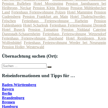
Pension Bufleben
Hotel Moosinning
Pension Jagsthausen bei
Heilbronn, Neckar
Pension Klein Rönnau
Pension Mühlenbecker
Land
Ferienhaus Ferienwohnung Polzen
Hotel Mamming
Pension
Gudensberg
Pension Frankfurt am Main
Hotel Thaleischweiler-
Fröschen
Ferienhaus Ferienwohnung Harheim
Pension
Fuhlenhagen
Hotel Scharleuk
Ferienhaus Ferienwohnung Drestedt
Hotel Buseck
Pension Egmating
Pension Niddatal
Catering
Dannstadt-Schauernheim
Ferienhaus Ferienwohnung Wetzendorf
Ferienhaus Ferienwohnung Darsband
Hotel Remlingen, Kreis
Wolfenbüttel
Ferienhaus Ferienwohnung Werder bei Neuruppin
Pension Holler, Westerwald
Übernachtung suchen (Ort):
Suche
Suchen
nach:
Reiseinformationen und Tipps für …
Baden-Württemberg
Bayern
Berlin
Brandenburg
Bremen
Hamburg