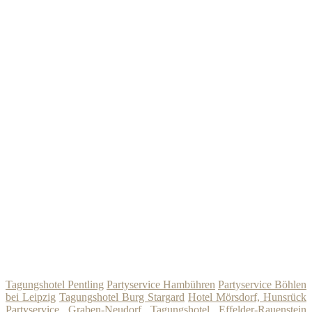
Tagungshotel Pentling
Partyservice Hambühren
Partyservice Böhlen
bei Leipzig
Tagungshotel Burg Stargard
Hotel Mörsdorf, Hunsrück
Partyservice Graben-Neudorf
Tagungshotel Effelder-Rauenstein