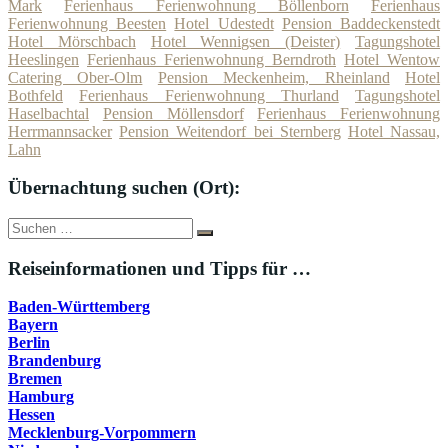
Mark
Ferienhaus Ferienwohnung Böllenborn
Ferienhaus
Ferienwohnung Beesten
Hotel Udestedt
Pension Baddeckenstedt
Hotel Mörschbach
Hotel Wennigsen (Deister)
Tagungshotel
Heeslingen
Ferienhaus Ferienwohnung Berndroth
Hotel Wentow
Catering Ober-Olm
Pension Meckenheim, Rheinland
Hotel
Bothfeld
Ferienhaus Ferienwohnung Thurland
Tagungshotel
Haselbachtal
Pension Möllensdorf
Ferienhaus Ferienwohnung
Herrmannsacker
Pension Weitendorf bei Sternberg
Hotel Nassau,
Lahn
Übernachtung suchen (Ort):
Suche
Suchen
nach:
Reiseinformationen und Tipps für …
Baden-Württemberg
Bayern
Berlin
Brandenburg
Bremen
Hamburg
Hessen
Mecklenburg-Vorpommern