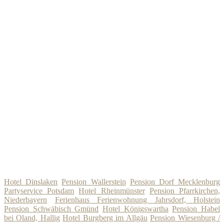
Hotel Dinslaken
Pension Wallerstein
Pension Dorf Mecklenburg
Partyservice Potsdam
Hotel Rheinmünster
Pension Pfarrkirchen,
Niederbayern
Ferienhaus Ferienwohnung Jahrsdorf, Holstein
Pension Schwäbisch Gmünd
Hotel Königswartha
Pension Habel
bei Oland, Hallig
Hotel Burgberg im Allgäu
Pension Wiesenburg /