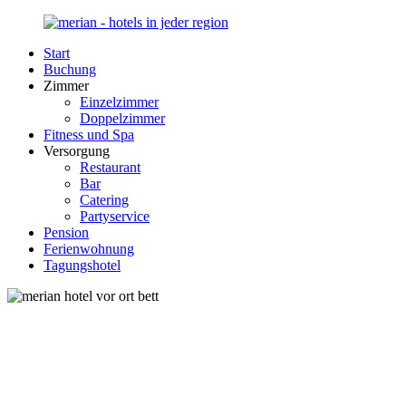
Zurück
zum
Start
Inhalt
Merian-
Ihr
Buchung
Hotel.de
Portal
Zimmer
für
Einzelzimmer
Hotels,
Doppelzimmer
Unterkunft
Fitness und Spa
und
Versorgung
Reisen
Restaurant
in
Bar
Deutschland
Catering
Partyservice
Pension
Ferienwohnung
Tagungshotel