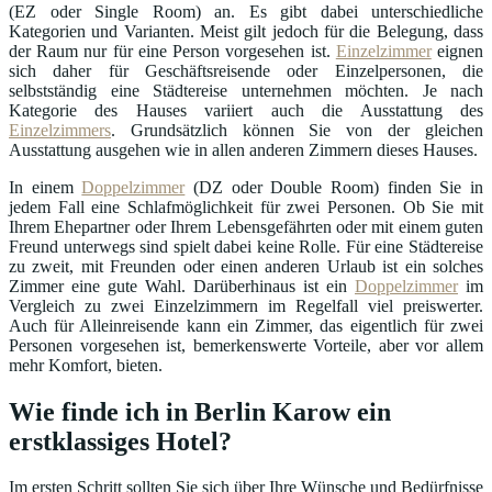
(EZ oder Single Room) an. Es gibt dabei unterschiedliche
Kategorien und Varianten. Meist gilt jedoch für die Belegung, dass
der Raum nur für eine Person vorgesehen ist.
Einzelzimmer
eignen
sich daher für Geschäftsreisende oder Einzelpersonen, die
selbstständig eine Städtereise unternehmen möchten. Je nach
Kategorie des Hauses variiert auch die Ausstattung des
Einzelzimmers
. Grundsätzlich können Sie von der gleichen
Ausstattung ausgehen wie in allen anderen Zimmern dieses Hauses.
In einem
Doppelzimmer
(DZ oder Double Room) finden Sie in
jedem Fall eine Schlafmöglichkeit für zwei Personen. Ob Sie mit
Ihrem Ehepartner oder Ihrem Lebensgefährten oder mit einem guten
Freund unterwegs sind spielt dabei keine Rolle. Für eine Städtereise
zu zweit, mit Freunden oder einen anderen Urlaub ist ein solches
Zimmer eine gute Wahl. Darüberhinaus ist ein
Doppelzimmer
im
Vergleich zu zwei Einzelzimmern im Regelfall viel preiswerter.
Auch für Alleinreisende kann ein Zimmer, das eigentlich für zwei
Personen vorgesehen ist, bemerkenswerte Vorteile, aber vor allem
mehr Komfort, bieten.
Wie finde ich in Berlin Karow ein
erstklassiges Hotel?
Im ersten Schritt sollten Sie sich über Ihre Wünsche und Bedürfnisse