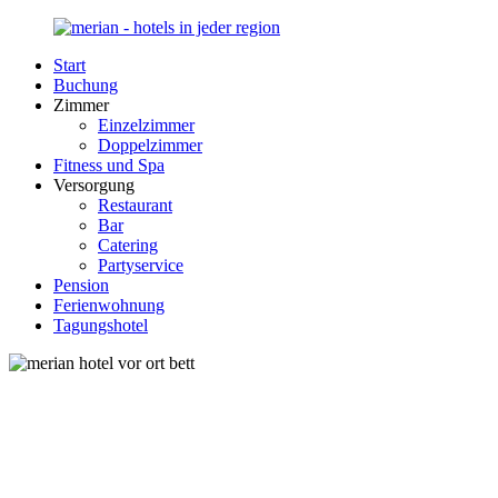
Zurück
zum
Start
Inhalt
Merian-
Ihr
Buchung
Hotel.de
Portal
Zimmer
für
Einzelzimmer
Hotels,
Doppelzimmer
Unterkunft
Fitness und Spa
und
Versorgung
Reisen
Restaurant
in
Bar
Deutschland
Catering
Partyservice
Pension
Ferienwohnung
Tagungshotel