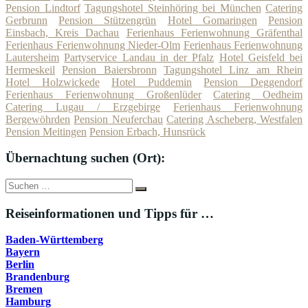
Pension Lindtorf
Tagungshotel Steinhöring bei München
Catering
Gerbrunn
Pension Stützengrün
Hotel Gomaringen
Pension
Einsbach, Kreis Dachau
Ferienhaus Ferienwohnung Gräfenthal
Ferienhaus Ferienwohnung Nieder-Olm
Ferienhaus Ferienwohnung
Lautersheim
Partyservice Landau in der Pfalz
Hotel Geisfeld bei
Hermeskeil
Pension Baiersbronn
Tagungshotel Linz am Rhein
Hotel Holzwickede
Hotel Puddemin
Pension Deggendorf
Ferienhaus Ferienwohnung Großenlüder
Catering Oedheim
Catering Lugau / Erzgebirge
Ferienhaus Ferienwohnung
Bergewöhrden
Pension Neuferchau
Catering Ascheberg, Westfalen
Pension Meitingen
Pension Erbach, Hunsrück
Übernachtung suchen (Ort):
Suche
Suchen
nach:
Reiseinformationen und Tipps für …
Baden-Württemberg
Bayern
Berlin
Brandenburg
Bremen
Hamburg