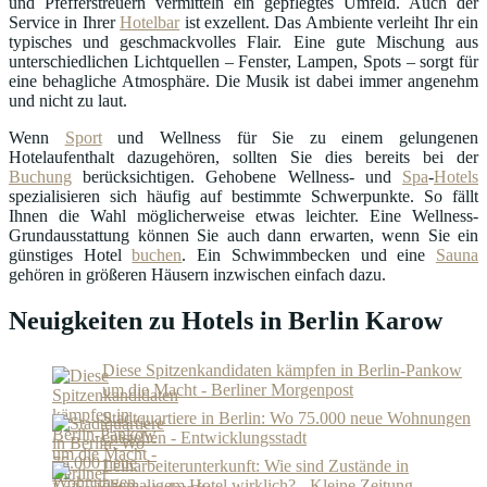
und Pfefferstreuern vermitteln ein gepflegtes Umfeld. Auch der
Service in Ihrer
Hotelbar
ist exzellent. Das Ambiente verleiht Ihr ein
typisches und geschmackvolles Flair. Eine gute Mischung aus
unterschiedlichen Lichtquellen – Fenster, Lampen, Spots – sorgt für
eine behagliche Atmosphäre. Die Musik ist dabei immer angenehm
und nicht zu laut.
Wenn
Sport
und Wellness für Sie zu einem gelungenen
Hotelaufenthalt dazugehören, sollten Sie dies bereits bei der
Buchung
berücksichtigen. Gehobene Wellness- und
Spa
-
Hotels
spezialisieren sich häufig auf bestimmte Schwerpunkte. So fällt
Ihnen die Wahl möglicherweise etwas leichter. Eine Wellness-
Grundausstattung können Sie auch dann erwarten, wenn Sie ein
günstiges Hotel
buchen
. Ein Schwimmbecken und eine
Sauna
gehören in größeren Häusern inzwischen einfach dazu.
Neuigkeiten zu Hotels in Berlin Karow
Diese Spitzenkandidaten kämpfen in Berlin-Pankow
um die Macht - Berliner Morgenpost
Stadtquartiere in Berlin: Wo 75.000 neue Wohnungen
entstehen - Entwicklungsstadt
Leiharbeiterunterkunft: Wie sind Zustände in
ehemaligem Hotel wirklich? - Kleine Zeitung