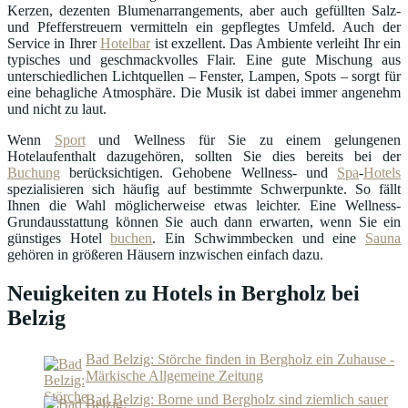
Kerzen, dezenten Blumenarrangements, aber auch gefüllten Salz-
und Pfefferstreuern vermitteln ein gepflegtes Umfeld. Auch der
Service in Ihrer
Hotelbar
ist exzellent. Das Ambiente verleiht Ihr ein
typisches und geschmackvolles Flair. Eine gute Mischung aus
unterschiedlichen Lichtquellen – Fenster, Lampen, Spots – sorgt für
eine behagliche Atmosphäre. Die Musik ist dabei immer angenehm
und nicht zu laut.
Wenn
Sport
und Wellness für Sie zu einem gelungenen
Hotelaufenthalt dazugehören, sollten Sie dies bereits bei der
Buchung
berücksichtigen. Gehobene Wellness- und
Spa
-
Hotels
spezialisieren sich häufig auf bestimmte Schwerpunkte. So fällt
Ihnen die Wahl möglicherweise etwas leichter. Eine Wellness-
Grundausstattung können Sie auch dann erwarten, wenn Sie ein
günstiges Hotel
buchen
. Ein Schwimmbecken und eine
Sauna
gehören in größeren Häusern inzwischen einfach dazu.
Neuigkeiten zu Hotels in Bergholz bei
Belzig
Bad Belzig: Störche finden in Bergholz ein Zuhause -
Märkische Allgemeine Zeitung
Bad Belzig: Borne und Bergholz sind ziemlich sauer