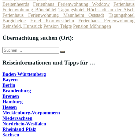
Breitenheerda
Ferienhaus Ferienwohnung Woddow
Ferienhaus
Ferienwohnung Bönebüttel
Tagungshotel Höchstadt an der Aisch
Ferienhaus Ferienwohnung Mannheim Oststadt
Tagungshotel
Bargteheide
Hotel Kornwestheim
Ferienhaus Ferienwohnung
Reinsfeld, Hunsrück
Pension Telgte
Pension Möhringen
Übernachtung suchen (Ort):
Suche
Suchen
nach:
Reiseinformationen und Tipps für …
Baden-Württemberg
Bayern
Berlin
Brandenburg
Bremen
Hamburg
Hessen
Mecklenburg-Vorpommern
Niedersachsen
Nordrhein-Westfalen
Rheinland-Pfalz
Sachsen