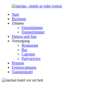
Zurück
zum
Start
Inhalt
Merian-
Ihr
Buchung
Hotel.de
Portal
Zimmer
für
Einzelzimmer
Hotels,
Doppelzimmer
Unterkunft
Fitness und Spa
und
Versorgung
Reisen
Restaurant
in
Bar
Deutschland
Catering
Partyservice
Pension
Ferienwohnung
Tagungshotel