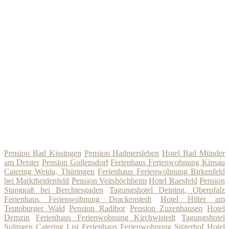
Pension Bad Kissingen
Pension Hadmersleben
Hotel Bad Münder
am Deister
Pension Gollensdorf
Ferienhaus Ferienwohnung Kinsau
Catering Weida, Thüringen
Ferienhaus Ferienwohnung Birkenfeld
bei Marktheidenfeld
Pension Veitshöchheim
Hotel Raesfeld
Pension
Stanggaß bei Berchtesgaden
Tagungshotel Deining, Oberpfalz
Ferienhaus Ferienwohnung Drackenstedt
Hotel Hilter am
Teutoburger Wald
Pension Radibor
Pension Zuzenhausen
Hotel
Demzin
Ferienhaus Ferienwohnung Kirchwistedt
Tagungshotel
Sulingen
Catering List
Ferienhaus Ferienwohnung Stüterhof
Hotel