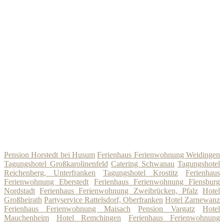
Pension Horstedt bei Husum
Ferienhaus Ferienwohnung Weidingen
Tagungshotel Großkarolinenfeld
Catering Schwanau
Tagungshotel
Reichenberg, Unterfranken
Tagungshotel Krostitz
Ferienhaus
Ferienwohnung Eberstedt
Ferienhaus Ferienwohnung Flensburg
Nordstadt
Ferienhaus Ferienwohnung Zweibrücken, Pfalz
Hotel
Großheirath
Partyservice Rattelsdorf, Oberfranken
Hotel Zarnewanz
Ferienhaus Ferienwohnung Maisach
Pension Vargatz
Hotel
Mauchenheim
Hotel Remchingen
Ferienhaus Ferienwohnung