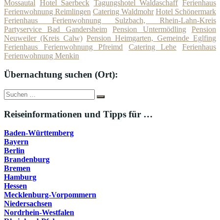
Mossautal
Hotel Saerbeck
Tagungshotel Waldaschaff
Ferienhaus
Ferienwohnung Reimlingen
Catering Waldmohr
Hotel Schönermark
Ferienhaus Ferienwohnung Sulzbach, Rhein-Lahn-Kreis
Partyservice Bad Gandersheim
Pension Untermödling
Pension
Neuweiler (Kreis Calw)
Pension Heimgarten, Gemeinde Eglfing
Ferienhaus Ferienwohnung Pfreimd
Catering Lehe
Ferienhaus
Ferienwohnung Menkin
Übernachtung suchen (Ort):
Suche
Suchen
nach:
Reiseinformationen und Tipps für …
Baden-Württemberg
Bayern
Berlin
Brandenburg
Bremen
Hamburg
Hessen
Mecklenburg-Vorpommern
Niedersachsen
Nordrhein-Westfalen