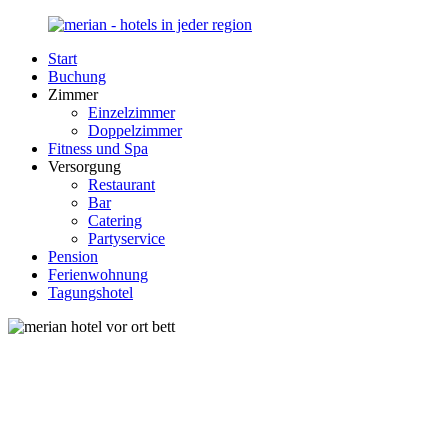
Zurück
zum
Start
Inhalt
Merian-
Ihr
Buchung
Hotel.de
Portal
Zimmer
für
Einzelzimmer
Hotels,
Doppelzimmer
Unterkunft
Fitness und Spa
und
Versorgung
Reisen
Restaurant
in
Bar
Deutschland
Catering
Partyservice
Pension
Ferienwohnung
Tagungshotel