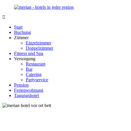
Zurück
zum
Inhalt
Merian-
Ihr
Hotel.de
Portal
Start
für
Buchung
Hotels,
Zimmer
Unterkunft
Einzelzimmer
und
Doppelzimmer
Reisen
Fitness und Spa
in
Versorgung
Deutschland
Restaurant
Bar
Catering
Partyservice
Pension
Ferienwohnung
Tagungshotel