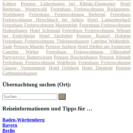
Käthen
Pension Lüdershagen bei Ribnitz-Damgarten
Hotel
Breitenau, Westerwald
Ferienhaus Ferienwohnung Rielasingen-
Worblingen
Ferienhaus Ferienwohnung Biebertal
Ferienhaus
Ferienwohnung Herschbach bei Selters
Hotel Langenbrettach
Ferienhaus Ferienwohnung Marienfelde
Ferienhaus Ferienwohnung
Hoikenhagen
Hotel Schöpstal
Ferienhaus Ferienwohnung Wilsum
bei Emlichheim
Hotel Siezbüttel
Pension Rastorf, Holstein
Ferienhaus Ferienwohnung Thüringenhausen
Catering Weißenfels,
Saale
Pension Mauritz
Pension Surberg
Hotel Dießen am Ammersee
Catering Wiehre
Ferienhaus Ferienwohnung Olbersdorf
Partyservice Buttenwiesen
Pension Buschenhagen
Pension Jöhstadt
Ferienhaus Ferienwohnung Wahlheim
Ferienhaus Ferienwohnung
Glasow, Vorpommern
Hotel Oelsberg
Hotel Diepholz
Pension
Guthmannshausen
Übernachtung suchen (Ort):
Suche
Suchen
nach:
Reiseinformationen und Tipps für …
Baden-Württemberg
Bayern
Berlin