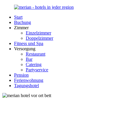
Zurück
zum
Start
Inhalt
Merian-
Ihr
Buchung
Hotel.de
Portal
Zimmer
für
Einzelzimmer
Hotels,
Doppelzimmer
Unterkunft
Fitness und Spa
und
Versorgung
Reisen
Restaurant
in
Bar
Deutschland
Catering
Partyservice
Pension
Ferienwohnung
Tagungshotel