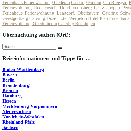
Ferienhaus Ferienwohnung Oederan
Catering Freiburg im Breisgau
P
Ferienwohnung Rechtenstein
Hotel Venusberg bei Zschopau
Pens
Ferienhaus Ferienwohnung Lengdorf, Oberbayern
Catering Schwe
Geestgottberg
Catering Döse
Hotel Werpeloh
Hotel Plau
Ferienhaus
Ferienwohnung Oberkutterau
Catering Beckingen
Übernachtung suchen (Ort):
Suche
Suchen
nach:
Reiseinformationen und Tipps für …
Baden-Württemberg
Bayern
Berlin
Brandenburg
Bremen
Hamburg
Hessen
Mecklenburg-Vorpommern
Niedersachsen
Nordrhein-Westfalen
Rheinland-Pfalz
Sachsen