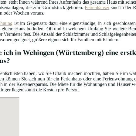
ten, steht Ihnen während Ihres Aufenthalts das gesamte Haus mit seiner
ßenanlagen, die zum Grundstück gehören.
Ferienhäuser
sind in der R
n oder Wochen voraus.
ohnung
ist im Gegensatz dazu eine eigenständige, in sich geschloss
einem Haus befinden. Ob und in welchem Umfang Sie weitere Bereic
er Vermieter fest. Die Anzahl der Schlafzimmer und Schlafgelegenhei
ersonen geeignet, größere eignen sich für Familien mit Kindern.
e ich in Wehingen (Württemberg) eine erstk
us?
entschieden haben, wo Sie Urlaub machen möchten, haben Sie im wahrs
en können Sie sich nun für ein Ferienhaus oder eine Ferienwohnung e
auch in der Kostenersparnis. Die Miete für die Wohnungen und Häuser 
driger liegen somit die Kosten pro Person.