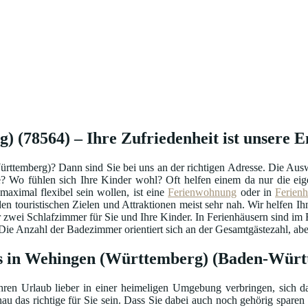
(78564) – Ihre Zufriedenheit ist unsere E
rttemberg)? Dann sind Sie bei uns an der richtigen Adresse. Die Au
ige? Wo fühlen sich Ihre Kinder wohl? Oft helfen einem da nur die 
aximal flexibel sein wollen, ist eine
Ferienwohnung
oder in
Ferien
en touristischen Zielen und Attraktionen meist sehr nah. Wir helfen Ihn
 zwei Schlafzimmer für Sie und Ihre Kinder. In Ferienhäusern sind im
e Anzahl der Badezimmer orientiert sich an der Gesamtgästezahl, aber 
s in Wehingen (Württemberg) (Baden-Würt
hren Urlaub lieber in einer heimeligen Umgebung verbringen, sich da
au das richtige für Sie sein. Dass Sie dabei auch noch gehörig sparen 