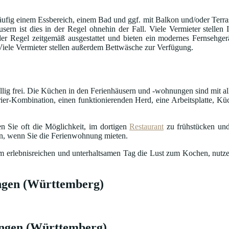
fig einem Essbereich, einem Bad und ggf. mit Balkon und/oder Terrass
usern ist dies in der Regel ohnehin der Fall. Viele Vermieter stelle
in der Regel zeitgemäß ausgestattet und bieten ein modernes Fernseh
 Viele Vermieter stellen außerdem Bettwäsche zur Verfügung.
öllig frei. Die Küchen in den Ferienhäusern und -wohnungen sind mit al
ier-Kombination, einen funktionierenden Herd, eine Arbeitsplatte, Küc
n Sie oft die Möglichkeit, im dortigen
Restaurant
zu frühstücken und
en, wenn Sie die Ferienwohnung mieten.
nem erlebnisreichen und unterhaltsamen Tag die Lust zum Kochen, nutze
ngen (Württemberg)
ingen (Württemberg)