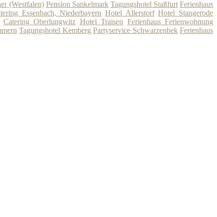
er (Westfalen)
Pension Sankelmark
Tagungshotel Staßfurt
Ferienhaus
tering Essenbach, Niederbayern
Hotel Allerstorf
Hotel Stangerode
Catering Oberlungwitz
Hotel Traisen
Ferienhaus Ferienwohnung
mmern
Tagungshotel Kemberg
Partyservice Schwarzenbek
Ferienhaus