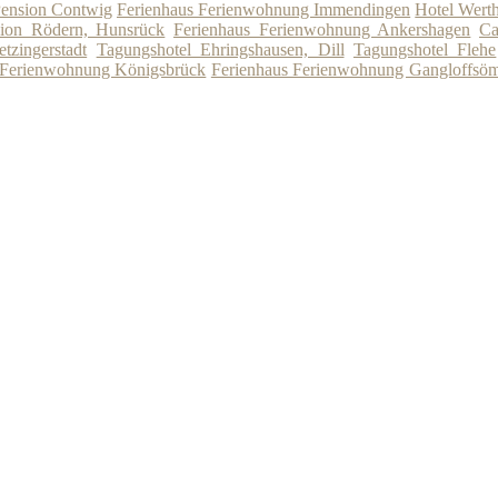
ension Contwig
Ferienhaus Ferienwohnung Immendingen
Hotel Werth
ion Rödern, Hunsrück
Ferienhaus Ferienwohnung Ankershagen
Ca
tzingerstadt
Tagungshotel Ehringshausen, Dill
Tagungshotel Flehe
 Ferienwohnung Königsbrück
Ferienhaus Ferienwohnung Gangloffsö