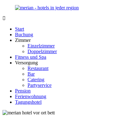
Zurück
zum
Inhalt
Merian-
Ihr
Hotel.de
Portal
Start
für
Buchung
Hotels,
Zimmer
Unterkunft
Einzelzimmer
und
Doppelzimmer
Reisen
Fitness und Spa
in
Versorgung
Deutschland
Restaurant
Bar
Catering
Partyservice
Pension
Ferienwohnung
Tagungshotel