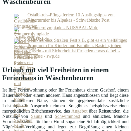
Wäschenbeuren
Ostalbkreis-Pfingstferien: 10 Ausflugstipps von
Ritterturnier bis Alpakas - Schwäbische Post
Sommerolympiade - NUSSBAUM.de
Beim Schloss-Straßen-Fest z.B. gibt es ein vielfältiges
Programm für Kinder und Familien. Basteln, toben,
spielen, rätseln - mit Sicherheit ist für jeden etwas dabei. -
Südwest Presse - swp.de
Urlaub mit viel Freiheiten in einem
Ferienhaus in Wäschenbeuren
Ist Ihre Ferienwohnung oder Ihr Ferienhaus einem Gasthof, einem
Bauernhof oder einem anderen Haus angeschlossen und liegt diese
in unmittelbarer Nähe, können Sie gegebenenfalls zusätzliche
Leistungen in Anspruch nehmen. So gibt es beispielsweise einen
morgendlichen Brötchenservice, das
Angebot
über Reitstunden, die
Nutzung von
Sauna
und
Schwimmbad
und ähnliches. Manche
Vermieter stellen für Ihren Hund sogar eine Schlafmöglichkeit und
Näpfe zur Verfügung und legen zur Begrüßung einen kleinen