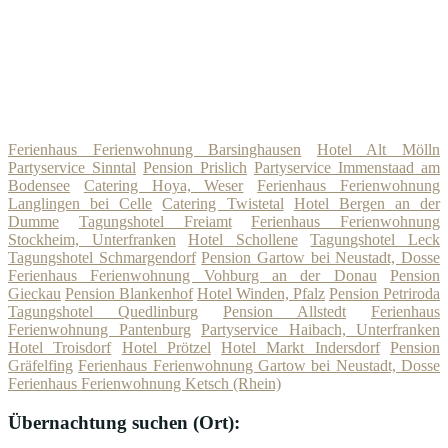
Ferienhaus Ferienwohnung Barsinghausen
Hotel Alt Mölln
Partyservice Sinntal
Pension Prislich
Partyservice Immenstaad am
Bodensee
Catering Hoya, Weser
Ferienhaus Ferienwohnung
Langlingen bei Celle
Catering Twistetal
Hotel Bergen an der
Dumme
Tagungshotel Freiamt
Ferienhaus Ferienwohnung
Stockheim, Unterfranken
Hotel Schollene
Tagungshotel Leck
Tagungshotel Schmargendorf
Pension Gartow bei Neustadt, Dosse
Ferienhaus Ferienwohnung Vohburg an der Donau
Pension
Gieckau
Pension Blankenhof
Hotel Winden, Pfalz
Pension Petriroda
Tagungshotel Quedlinburg
Pension Allstedt
Ferienhaus
Ferienwohnung Pantenburg
Partyservice Haibach, Unterfranken
Hotel Troisdorf
Hotel Prötzel
Hotel Markt Indersdorf
Pension
Gräfelfing
Ferienhaus Ferienwohnung Gartow bei Neustadt, Dosse
Ferienhaus Ferienwohnung Ketsch (Rhein)
Übernachtung suchen (Ort):