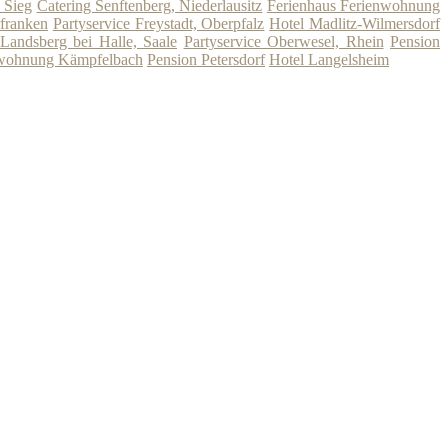
 Sieg
Catering Senftenberg, Niederlausitz
Ferienhaus Ferienwohnung
franken
Partyservice Freystadt, Oberpfalz
Hotel Madlitz-Wilmersdorf
Landsberg bei Halle, Saale
Partyservice Oberwesel, Rhein
Pension
nwohnung Kämpfelbach
Pension Petersdorf
Hotel Langelsheim