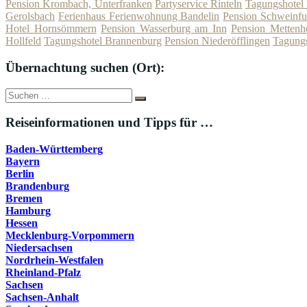
Pension Krombach, Unterfranken
Partyservice Rinteln
Tagungshotel
Gerolsbach
Ferienhaus Ferienwohnung Bandelin
Pension Schweinfu
Hotel Hornsömmern
Pension Wasserburg am Inn
Pension Mettenh
Hollfeld
Tagungshotel Brannenburg
Pension Niederöfflingen
Tagungs
Übernachtung suchen (Ort):
Suche
Suchen
nach:
Reiseinformationen und Tipps für …
Baden-Württemberg
Bayern
Berlin
Brandenburg
Bremen
Hamburg
Hessen
Mecklenburg-Vorpommern
Niedersachsen
Nordrhein-Westfalen
Rheinland-Pfalz
Sachsen
Sachsen-Anhalt