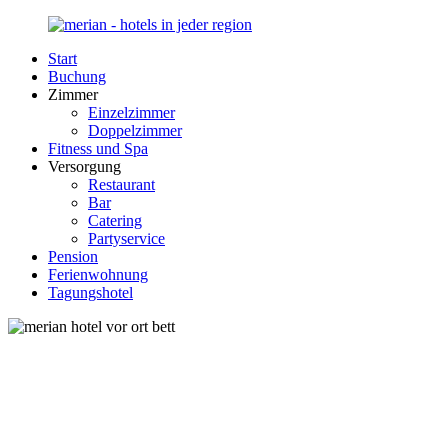
Zurück
zum
Start
Inhalt
Merian-
Ihr
Buchung
Hotel.de
Portal
Zimmer
für
Einzelzimmer
Hotels,
Doppelzimmer
Unterkunft
Fitness und Spa
und
Versorgung
Reisen
Restaurant
in
Bar
Deutschland
Catering
Partyservice
Pension
Ferienwohnung
Tagungshotel