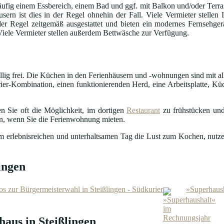
fig einem Essbereich, einem Bad und ggf. mit Balkon und/oder Terrass
usern ist dies in der Regel ohnehin der Fall. Viele Vermieter stelle
in der Regel zeitgemäß ausgestattet und bieten ein modernes Fernseh
 Viele Vermieter stellen außerdem Bettwäsche zur Verfügung.
öllig frei. Die Küchen in den Ferienhäusern und -wohnungen sind mit al
ier-Kombination, einen funktionierenden Herd, eine Arbeitsplatte, Küc
n Sie oft die Möglichkeit, im dortigen
Restaurant
zu frühstücken und
en, wenn Sie die Ferienwohnung mieten.
nem erlebnisreichen und unterhaltsamen Tag die Lust zum Kochen, nutze
ingen
nfos zur Bürgermeisterwahl in Steißlingen - Südkurier
»Superhaush
haus in Steißlingen