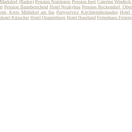
 Markdorf (Baden)
Pension Notzingen
Pension Isert
Catering Windeck,
rt
Pension Bannberscheid
Hotel Neukyhna
Pension Reckendorf, Ober
eim, Kreis Mühldorf am Inn
Partyservice Kirchheimbolanden
Hotel 
hotel Kitzscher
Hotel Oranienburg
Hotel Haselund
Ferienhaus Ferie