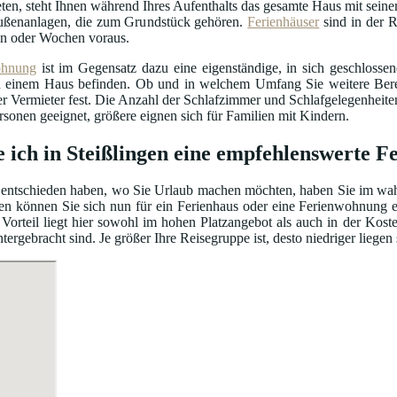
ten, steht Ihnen während Ihres Aufenthalts das gesamte Haus mit seiner
ßenanlagen, die zum Grundstück gehören.
Ferienhäuser
sind in der R
n oder Wochen voraus.
ohnung
ist im Gegensatz dazu eine eigenständige, in sich geschloss
einem Haus befinden. Ob und in welchem Umfang Sie weitere Bereic
er Vermieter fest. Die Anzahl der Schlafzimmer und Schlafgelegenhei
ersonen geeignet, größere eignen sich für Familien mit Kindern.
e ich in Steißlingen eine empfehlenswerte 
entschieden haben, wo Sie Urlaub machen möchten, haben Sie im wahrs
en können Sie sich nun für ein Ferienhaus oder eine Ferienwohnung e
Vorteil liegt hier sowohl im hohen Platzangebot als auch in der Kos
gebracht sind. Je größer Ihre Reisegruppe ist, desto niedriger liegen