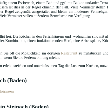
fig einem Essbereich, einem Bad und ggf. mit Balkon und/oder Terrass
usern ist dies in der Regel ohnehin der Fall. Viele Vermieter stelle
in der Regel zeitgemäß ausgestattet und bieten ein modernes Fernseh
 Viele Vermieter stellen außerdem Bettwäsche zur Verfügung.
öllig frei. Die Küchen in den Ferienhäusern und -wohnungen sind mit al
ier-Kombination, einen funktionierenden Herd, eine Arbeitsplatte, Küc
n Sie oft die Möglichkeit, im dortigen
Restaurant
zu frühstücken und
en, wenn Sie die Ferienwohnung mieten.
nem erlebnisreichen und unterhaltsamen Tag die Lust zum Kochen, nutze
ach (Baden)
thüringen
in Steinach (Baden)