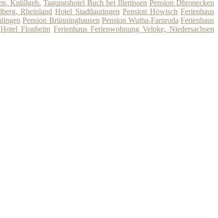
en, Knüllgeb.
Tagungshotel Buch bei Illertissen
Pension Dhronecken
lberg, Rheinland
Hotel Stadtlauringen
Pension Höwisch
Ferienhaus
nlingen
Pension Brünninghausen
Pension Wutha-Farnroda
Ferienhaus
Hotel Flonheim
Ferienhaus Ferienwohnung Velpke, Niedersachsen