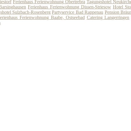
estorf
Ferienhaus Ferienwohnung Obertrebra
Tagungshotel Neukirch
Barsinghausen
Ferienhaus Ferienwohnung Dissen-Striesow
Hotel Sto
shotel Sulzbach-Rosenberg
Partyservice Bad Rappenau
Pension Bräu
erienhaus Ferienwohnung Baabe, Ostseebad
Catering Langerringen
n