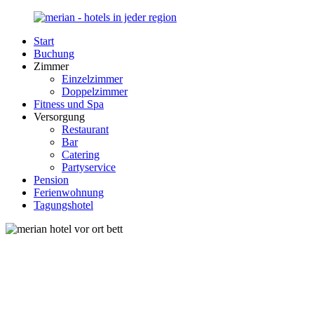
Zurück
zum
Start
Inhalt
Merian-
Ihr
Buchung
Hotel.de
Portal
Zimmer
für
Einzelzimmer
Hotels,
Doppelzimmer
Unterkunft
Fitness und Spa
und
Versorgung
Reisen
Restaurant
in
Bar
Deutschland
Catering
Partyservice
Pension
Ferienwohnung
Tagungshotel