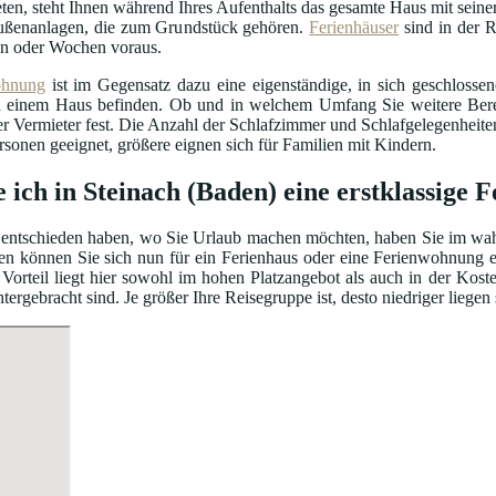
ten, steht Ihnen während Ihres Aufenthalts das gesamte Haus mit seiner
ßenanlagen, die zum Grundstück gehören.
Ferienhäuser
sind in der R
n oder Wochen voraus.
ohnung
ist im Gegensatz dazu eine eigenständige, in sich geschloss
einem Haus befinden. Ob und in welchem Umfang Sie weitere Bereic
er Vermieter fest. Die Anzahl der Schlafzimmer und Schlafgelegenhei
ersonen geeignet, größere eignen sich für Familien mit Kindern.
e ich in Steinach (Baden) eine erstklassige
entschieden haben, wo Sie Urlaub machen möchten, haben Sie im wahrs
en können Sie sich nun für ein Ferienhaus oder eine Ferienwohnung e
Vorteil liegt hier sowohl im hohen Platzangebot als auch in der Kos
gebracht sind. Je größer Ihre Reisegruppe ist, desto niedriger liegen