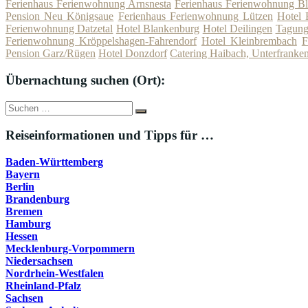
Ferienhaus Ferienwohnung Arnsnesta
Ferienhaus Ferienwohnung Bli
Pension Neu Königsaue
Ferienhaus Ferienwohnung Lützen
Hotel 
Ferienwohnung Datzetal
Hotel Blankenburg
Hotel Deilingen
Tagung
Ferienwohnung Kröppelshagen-Fahrendorf
Hotel Kleinbrembach
F
Pension Garz/Rügen
Hotel Donzdorf
Catering Haibach, Unterfranke
Übernachtung suchen (Ort):
Suche
Suchen
nach:
Reiseinformationen und Tipps für …
Baden-Württemberg
Bayern
Berlin
Brandenburg
Bremen
Hamburg
Hessen
Mecklenburg-Vorpommern
Niedersachsen
Nordrhein-Westfalen
Rheinland-Pfalz
Sachsen