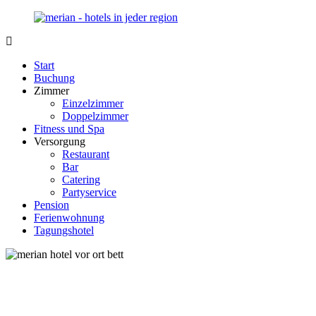
Zurück
zum
Inhalt
Merian-
Ihr
Hotel.de
Portal
Start
für
Buchung
Hotels,
Zimmer
Unterkunft
Einzelzimmer
und
Doppelzimmer
Reisen
Fitness und Spa
in
Versorgung
Deutschland
Restaurant
Bar
Catering
Partyservice
Pension
Ferienwohnung
Tagungshotel