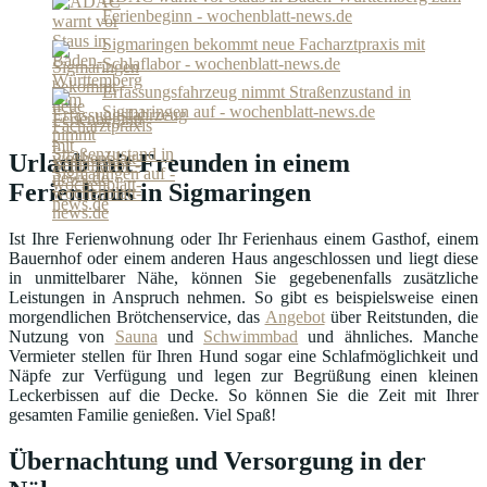
Ferienbeginn - wochenblatt-news.de
Sigmaringen bekommt neue Facharztpraxis mit
Schlaflabor - wochenblatt-news.de
Erfassungsfahrzeug nimmt Straßenzustand in
Sigmaringen auf - wochenblatt-news.de
Urlaub mit Freunden in einem
Ferienhaus in Sigmaringen
Ist Ihre Ferienwohnung oder Ihr Ferienhaus einem Gasthof, einem
Bauernhof oder einem anderen Haus angeschlossen und liegt diese
in unmittelbarer Nähe, können Sie gegebenenfalls zusätzliche
Leistungen in Anspruch nehmen. So gibt es beispielsweise einen
morgendlichen Brötchenservice, das
Angebot
über Reitstunden, die
Nutzung von
Sauna
und
Schwimmbad
und ähnliches. Manche
Vermieter stellen für Ihren Hund sogar eine Schlafmöglichkeit und
Näpfe zur Verfügung und legen zur Begrüßung einen kleinen
Leckerbissen auf die Decke. So können Sie die Zeit mit Ihrer
gesamten Familie genießen. Viel Spaß!
Übernachtung und Versorgung in der