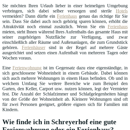
Sie möchten Ihren Urlaub lieber in einer heimeligen Umgebung
verbringen, sich dabei selber versorgen und sterile
Hotels
vermeiden? Dann dürfte ein
Ferienhaus
genau das richtige für Sie
sein. Dass Sie dabei auch noch gehörig sparen können, erhöht die
Attraktivität noch einmal zusätzlich. Wenn Sie ein
Ferienhaus
mieten, steht Ihnen während Ihres Aufenthalts das gesamte Haus mit
seiner zugehörigen Nutzfläche zur Verfügung, und zwar
einschließlich aller Räume und Außenanlagen, die zum Grundstück
gehören.
Ferienhäuser
sind in der Regel auf mehrere Gäste
ausgerichtet und setzen einen Aufenthalt von mehreren Tagen oder
Wochen voraus.
Eine
Ferienwohnung
ist im Gegensatz dazu eine eigenständige, in
sich geschlossene Wohneinheit in einem Gebäude. Dabei können
sich auch mehrere Wohnungen in einem Haus befinden. Ob und in
welchem Umfang Sie weitere Bereiche wie zum Beispiel den
Garten, den Keller, Carport usw. nutzen können, legt der Vermieter
fest. Die Anzahl der Schlafzimmer und Schlafgelegenheiten hängt
von der Größe der Wohneinheit ab. Kleinere Wohnungen sind oft
für zwei Personen geeignet, größere eignen sich für Familien mit
Kindern.
Wie finde ich in Schreyerhof eine gute
Ferienwohnung oder ein Ferienhaus?