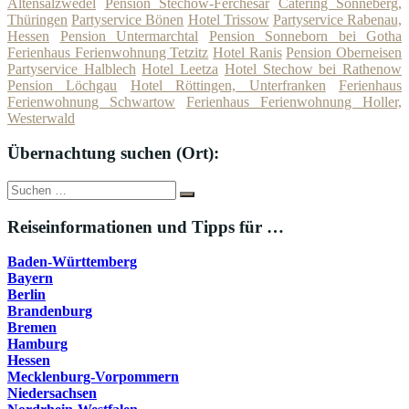
Altensalzwedel
Pension Stechow-Ferchesar
Catering Sonneberg,
Thüringen
Partyservice Bönen
Hotel Trissow
Partyservice Rabenau,
Hessen
Pension Untermarchtal
Pension Sonneborn bei Gotha
Ferienhaus Ferienwohnung Tetzitz
Hotel Ranis
Pension Oberneisen
Partyservice Halblech
Hotel Leetza
Hotel Stechow bei Rathenow
Pension Löchgau
Hotel Röttingen, Unterfranken
Ferienhaus
Ferienwohnung Schwartow
Ferienhaus Ferienwohnung Holler,
Westerwald
Übernachtung suchen (Ort):
Suche
Suchen
nach:
Reiseinformationen und Tipps für …
Baden-Württemberg
Bayern
Berlin
Brandenburg
Bremen
Hamburg
Hessen
Mecklenburg-Vorpommern
Niedersachsen