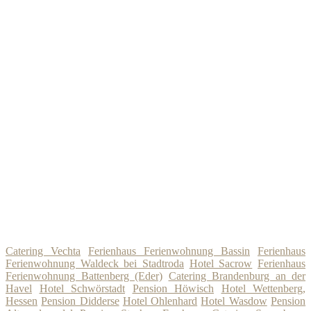
Catering Vechta
Ferienhaus Ferienwohnung Bassin
Ferienhaus
Ferienwohnung Waldeck bei Stadtroda
Hotel Sacrow
Ferienhaus
Ferienwohnung Battenberg (Eder)
Catering Brandenburg an der
Havel
Hotel Schwörstadt
Pension Höwisch
Hotel Wettenberg,
Hessen
Pension Didderse
Hotel Ohlenhard
Hotel Wasdow
Pension