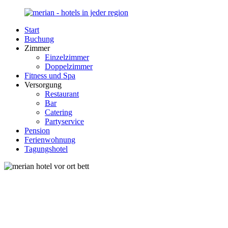
Zurück
zum
Start
Inhalt
Merian-
Ihr
Buchung
Hotel.de
Portal
Zimmer
für
Einzelzimmer
Hotels,
Doppelzimmer
Unterkunft
Fitness und Spa
und
Versorgung
Reisen
Restaurant
in
Bar
Deutschland
Catering
Partyservice
Pension
Ferienwohnung
Tagungshotel