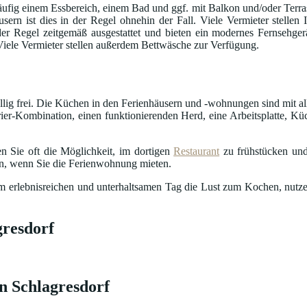
fig einem Essbereich, einem Bad und ggf. mit Balkon und/oder Terrass
usern ist dies in der Regel ohnehin der Fall. Viele Vermieter stelle
in der Regel zeitgemäß ausgestattet und bieten ein modernes Fernseh
 Viele Vermieter stellen außerdem Bettwäsche zur Verfügung.
öllig frei. Die Küchen in den Ferienhäusern und -wohnungen sind mit al
ier-Kombination, einen funktionierenden Herd, eine Arbeitsplatte, Küc
n Sie oft die Möglichkeit, im dortigen
Restaurant
zu frühstücken und
en, wenn Sie die Ferienwohnung mieten.
nem erlebnisreichen und unterhaltsamen Tag die Lust zum Kochen, nutze
gresdorf
n Schlagresdorf