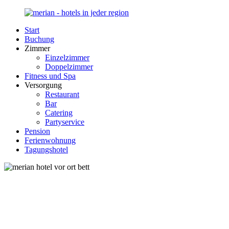
Zurück
zum
Start
Inhalt
Merian-
Ihr
Buchung
Hotel.de
Portal
Zimmer
für
Einzelzimmer
Hotels,
Doppelzimmer
Unterkunft
Fitness und Spa
und
Versorgung
Reisen
Restaurant
in
Bar
Deutschland
Catering
Partyservice
Pension
Ferienwohnung
Tagungshotel