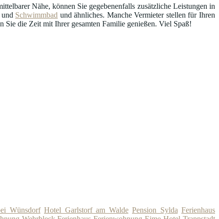
ttelbarer Nähe, können Sie gegebenenfalls zusätzliche Leistungen in
und
Schwimmbad
und ähnliches. Manche Vermieter stellen für Ihren
Sie die Zeit mit Ihrer gesamten Familie genießen. Viel Spaß!
bei Wünsdorf
Hotel Garlstorf am Walde
Pension Sylda
Ferienhaus
ohnung Wehrbleck
Ferienhaus Ferienwohnung Eime
Hotel Trappstadt