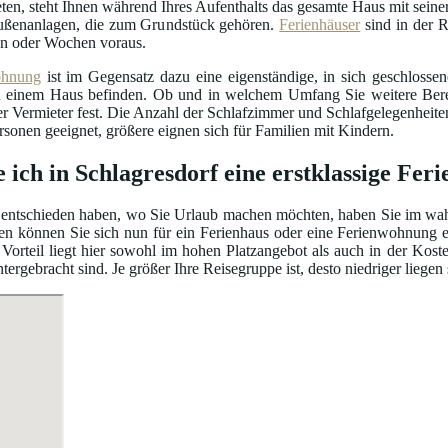
ten, steht Ihnen während Ihres Aufenthalts das gesamte Haus mit seiner
ßenanlagen, die zum Grundstück gehören.
Ferienhäuser
sind in der R
n oder Wochen voraus.
ohnung
ist im Gegensatz dazu eine eigenständige, in sich geschloss
einem Haus befinden. Ob und in welchem Umfang Sie weitere Bereic
er Vermieter fest. Die Anzahl der Schlafzimmer und Schlafgelegenhei
ersonen geeignet, größere eignen sich für Familien mit Kindern.
e ich in Schlagresdorf eine erstklassige Fe
entschieden haben, wo Sie Urlaub machen möchten, haben Sie im wahrs
en können Sie sich nun für ein Ferienhaus oder eine Ferienwohnung e
Vorteil liegt hier sowohl im hohen Platzangebot als auch in der Kos
gebracht sind. Je größer Ihre Reisegruppe ist, desto niedriger liegen