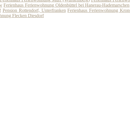
ow
Ferienhaus Ferienwohnung Oldenbüttel bei Hanerau-Hademarschen
f
Pension Rottendorf, Unterfranken
Ferienhaus Ferienwohnung Kron
hnung Flecken Diesdorf