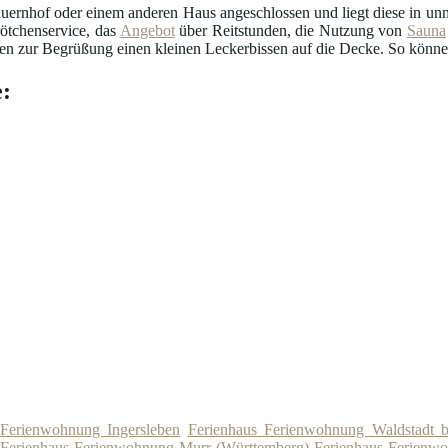
uernhof oder einem anderen Haus angeschlossen und liegt diese in unmi
ötchenservice, das
Angebot
über Reitstunden, die Nutzung von
Sauna
n zur Begrüßung einen kleinen Leckerbissen auf die Decke. So können 
:
 Ferienwohnung Ingersleben
Ferienhaus Ferienwohnung Waldstadt 
Ferienhaus Ferienwohnung Murr (Württemberg)
Ferienhaus Ferienw