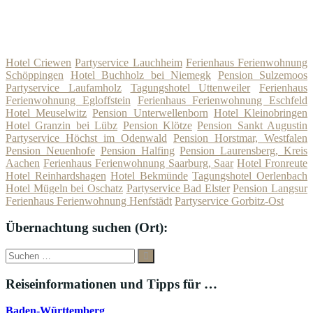
Hotel Criewen
Partyservice Lauchheim
Ferienhaus Ferienwohnung
Schöppingen
Hotel Buchholz bei Niemegk
Pension Sulzemoos
Partyservice Laufamholz
Tagungshotel Uttenweiler
Ferienhaus
Ferienwohnung Egloffstein
Ferienhaus Ferienwohnung Eschfeld
Hotel Meuselwitz
Pension Unterwellenborn
Hotel Kleinobringen
Hotel Granzin bei Lübz
Pension Klötze
Pension Sankt Augustin
Partyservice Höchst im Odenwald
Pension Horstmar, Westfalen
Pension Neuenhofe
Pension Halfing
Pension Laurensberg, Kreis
Aachen
Ferienhaus Ferienwohnung Saarburg, Saar
Hotel Fronreute
Hotel Reinhardshagen
Hotel Bekmünde
Tagungshotel Oerlenbach
Hotel Mügeln bei Oschatz
Partyservice Bad Elster
Pension Langsur
Ferienhaus Ferienwohnung Henfstädt
Partyservice Gorbitz-Ost
Übernachtung suchen (Ort):
Suche
Suchen
nach:
Reiseinformationen und Tipps für …
Baden-Württemberg