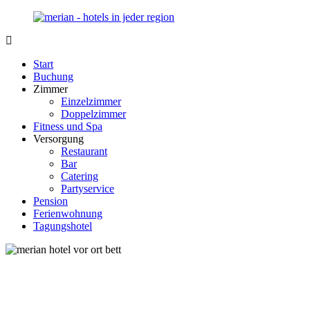
Zurück
zum
Inhalt
Merian-
Ihr
Hotel.de
Portal
Start
für
Buchung
Hotels,
Zimmer
Unterkunft
Einzelzimmer
und
Doppelzimmer
Reisen
Fitness und Spa
in
Versorgung
Deutschland
Restaurant
Bar
Catering
Partyservice
Pension
Ferienwohnung
Tagungshotel