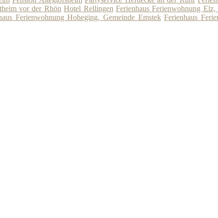
theim vor der Rhön
Hotel Rellingen
Ferienhaus Ferienwohnung Elz,
nhaus Ferienwohnung Hoheging, Gemeinde Emstek
Ferienhaus Ferie