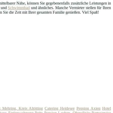
ttelbarer Nähe, können Sie gegebenenfalls zusätzliche Leistungen in
und
Schwimmbad
und ähnliches. Manche Vermieter stellen für Ihren
Sie die Zeit mit Ihrer gesamten Familie genießen. Viel Spaß!
 Mehring, Kreis Altötting
Catering Heidesee
Pension Axien
Hotel
nhaus Ferienwohnung Peitz
Pension Lauben, Oberallgäu
Partyservice