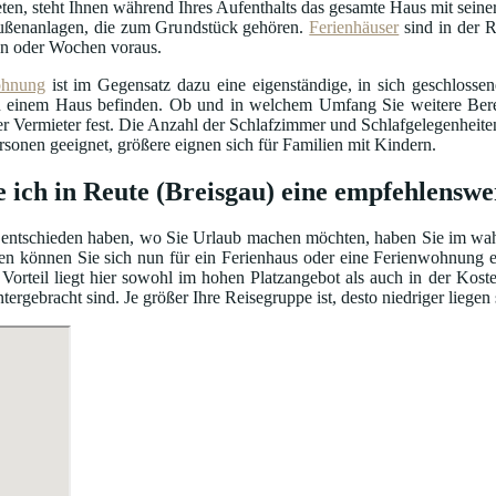
ten, steht Ihnen während Ihres Aufenthalts das gesamte Haus mit seiner
ßenanlagen, die zum Grundstück gehören.
Ferienhäuser
sind in der R
n oder Wochen voraus.
ohnung
ist im Gegensatz dazu eine eigenständige, in sich geschloss
einem Haus befinden. Ob und in welchem Umfang Sie weitere Bereic
er Vermieter fest. Die Anzahl der Schlafzimmer und Schlafgelegenhei
ersonen geeignet, größere eignen sich für Familien mit Kindern.
e ich in Reute (Breisgau) eine empfehlensw
entschieden haben, wo Sie Urlaub machen möchten, haben Sie im wahrs
en können Sie sich nun für ein Ferienhaus oder eine Ferienwohnung e
Vorteil liegt hier sowohl im hohen Platzangebot als auch in der Kos
gebracht sind. Je größer Ihre Reisegruppe ist, desto niedriger liegen