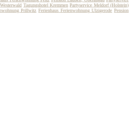
 Westerwald
Tagungshotel Kremmen
Partyservice Meldorf (Holstein)
nwohnung Prillwitz
Ferienhaus Ferienwohnung Ulzigerode
Pension