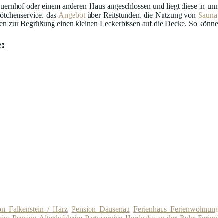
uernhof oder einem anderen Haus angeschlossen und liegt diese in unmi
ötchenservice, das
Angebot
über Reitstunden, die Nutzung von
Sauna
n zur Begrüßung einen kleinen Leckerbissen auf die Decke. So können 
:
on Falkenstein / Harz
Pension Dausenau
Ferienhaus Ferienwohnung
eim
Pension Alteglofsheim
Partyservice Herdecke an der Ruhr
Ferie