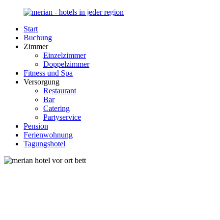
Zurück
zum
Start
Inhalt
Merian-
Ihr
Buchung
Hotel.de
Portal
Zimmer
für
Einzelzimmer
Hotels,
Doppelzimmer
Unterkunft
Fitness und Spa
und
Versorgung
Reisen
Restaurant
in
Bar
Deutschland
Catering
Partyservice
Pension
Ferienwohnung
Tagungshotel