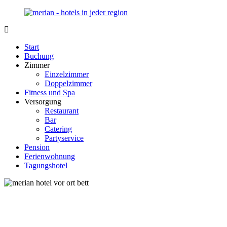
Zurück
zum
Inhalt
Merian-
Ihr
Hotel.de
Portal
Start
für
Buchung
Hotels,
Zimmer
Unterkunft
Einzelzimmer
und
Doppelzimmer
Reisen
Fitness und Spa
in
Versorgung
Deutschland
Restaurant
Bar
Catering
Partyservice
Pension
Ferienwohnung
Tagungshotel