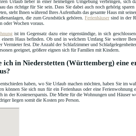
hren Urlaub lieber in einer heimeligen Umgebung verbringen, sich da
au das richtige für Sie sein. Dass Sie dabei auch noch gehörig sparen 
ten, steht Ihnen während Ihres Aufenthalts das gesamte Haus mit seiner
ßenanlagen, die zum Grundstück gehören.
Ferienhäuser
sind in der R
n oder Wochen voraus.
ohnung
ist im Gegensatz dazu eine eigenständige, in sich geschloss
einem Haus befinden. Ob und in welchem Umfang Sie weitere Bereic
er Vermieter fest. Die Anzahl der Schlafzimmer und Schlafgelegenhei
ersonen geeignet, größere eignen sich für Familien mit Kindern.
e ich in Niederstetten (Württemberg) eine e
us?
entschieden haben, wo Sie Urlaub machen möchten, haben Sie im wahrs
en können Sie sich nun für ein Ferienhaus oder eine Ferienwohnung e
auch in der Kostenersparnis. Die Miete für die Wohnungen und Häuser 
driger liegen somit die Kosten pro Person.