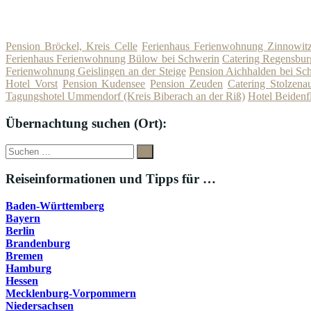
Pension Bröckel, Kreis Celle
Ferienhaus Ferienwohnung Zinnowitz
Ferienhaus Ferienwohnung Bülow bei Schwerin
Catering Regensbur
Ferienwohnung Geislingen an der Steige
Pension Aichhalden bei Sc
Hotel Vorst
Pension Kudensee
Pension Zeuden
Catering Stolzena
Tagungshotel Ummendorf (Kreis Biberach an der Riß)
Hotel Beidenf
Übernachtung suchen (Ort):
Suche
Suchen
nach:
Reiseinformationen und Tipps für …
Baden-Württemberg
Bayern
Berlin
Brandenburg
Bremen
Hamburg
Hessen
Mecklenburg-Vorpommern
Niedersachsen