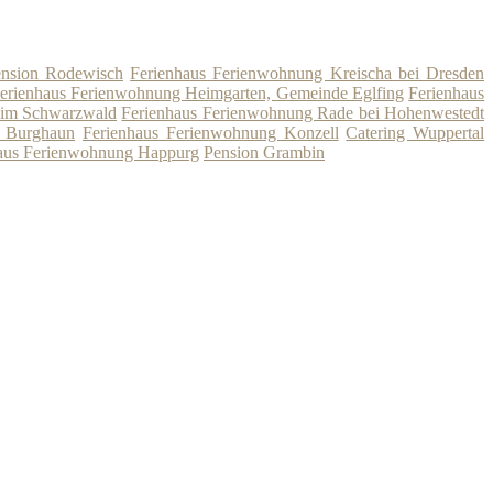
nsion Rodewisch
Ferienhaus Ferienwohnung Kreischa bei Dresden
erienhaus Ferienwohnung Heimgarten, Gemeinde Eglfing
Ferienhaus
 im Schwarzwald
Ferienhaus Ferienwohnung Rade bei Hohenwestedt
l Burghaun
Ferienhaus Ferienwohnung Konzell
Catering Wuppertal
aus Ferienwohnung Happurg
Pension Grambin