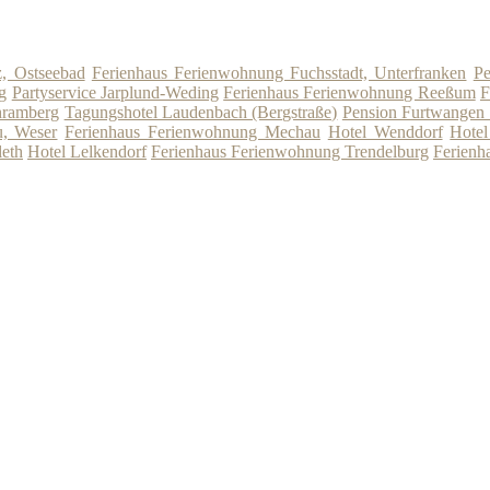
, Ostseebad
Ferienhaus Ferienwohnung Fuchsstadt, Unterfranken
Pe
g
Partyservice Jarplund-Weding
Ferienhaus Ferienwohnung Reeßum
F
hramberg
Tagungshotel Laudenbach (Bergstraße)
Pension Furtwangen
u, Weser
Ferienhaus Ferienwohnung Mechau
Hotel Wenddorf
Hote
leth
Hotel Lelkendorf
Ferienhaus Ferienwohnung Trendelburg
Ferienh