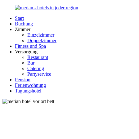
Zurück
zum
Start
Inhalt
Merian-
Ihr
Buchung
Hotel.de
Portal
Zimmer
für
Einzelzimmer
Hotels,
Doppelzimmer
Unterkunft
Fitness und Spa
und
Versorgung
Reisen
Restaurant
in
Bar
Deutschland
Catering
Partyservice
Pension
Ferienwohnung
Tagungshotel