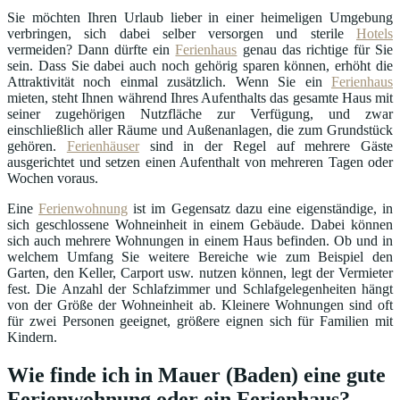
Sie möchten Ihren Urlaub lieber in einer heimeligen Umgebung
verbringen, sich dabei selber versorgen und sterile
Hotels
vermeiden? Dann dürfte ein
Ferienhaus
genau das richtige für Sie
sein. Dass Sie dabei auch noch gehörig sparen können, erhöht die
Attraktivität noch einmal zusätzlich. Wenn Sie ein
Ferienhaus
mieten, steht Ihnen während Ihres Aufenthalts das gesamte Haus mit
seiner zugehörigen Nutzfläche zur Verfügung, und zwar
einschließlich aller Räume und Außenanlagen, die zum Grundstück
gehören.
Ferienhäuser
sind in der Regel auf mehrere Gäste
ausgerichtet und setzen einen Aufenthalt von mehreren Tagen oder
Wochen voraus.
Eine
Ferienwohnung
ist im Gegensatz dazu eine eigenständige, in
sich geschlossene Wohneinheit in einem Gebäude. Dabei können
sich auch mehrere Wohnungen in einem Haus befinden. Ob und in
welchem Umfang Sie weitere Bereiche wie zum Beispiel den
Garten, den Keller, Carport usw. nutzen können, legt der Vermieter
fest. Die Anzahl der Schlafzimmer und Schlafgelegenheiten hängt
von der Größe der Wohneinheit ab. Kleinere Wohnungen sind oft
für zwei Personen geeignet, größere eignen sich für Familien mit
Kindern.
Wie finde ich in Mauer (Baden) eine gute
Ferienwohnung oder ein Ferienhaus?