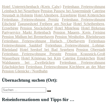
Hotel Unterreichenbach (Kreis Calw)
Ferienhaus Ferienwohnung
Leimbach bei Neuerburg
Pension Passow bei Angermünde
Catering
Neustadt in Holstein
Hotel Altenberg, Erzgebirge
Hotel Kötterichen
Ferienhaus Ferienwohnung Pernitz
Ferienhaus Ferienwohnung
Eilscheid
Tagungshotel Freiberg am Neckar
Hotel Scheibenberg,
Erzgebirge
Pension Stockelsdorf
Hotel Mistelgau
Hotel Birkenau
Partyservice Markt Rettenbach
Pension Mauern, Kreis Freising
Pension Midlum bei Bremerhaven
Pension Westhofen, Rheinhessen
Ferienhaus Ferienwohnung Hurlach, Oberbayern
Ferienhaus
Ferienwohnung Sauldorf
Ferienhaus Ferienwohnung Lohmar,
Rheinland
Hotel Seedorf bei Bad Segeberg
Pension Oberstadt
Ferienhaus Ferienwohnung Presnitz
Pension Krausnick-Groß
Wasserburg
Hotel Königsau bei Kirn
Catering Emskirchen
Hotel
Walshausen bei Zweibrücken
Ferienhaus Ferienwohnung
Erlachskirchen
Ferienhaus Ferienwohnung Kirchberg an der Murr
Pension Glienicke / Nordbahn
Übernachtung suchen (Ort):
Suche
Suchen
nach:
Reiseinformationen und Tipps für …