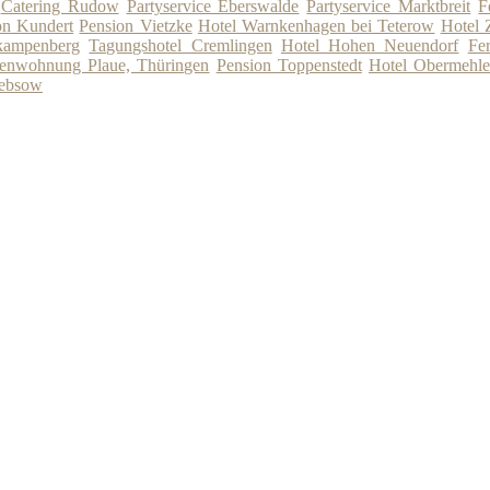
Catering Rudow
Partyservice Eberswalde
Partyservice Marktbreit
F
on Kundert
Pension Vietzke
Hotel Warnkenhagen bei Teterow
Hotel 
kampenberg
Tagungshotel Cremlingen
Hotel Hohen Neuendorf
Fe
ienwohnung Plaue, Thüringen
Pension Toppenstedt
Hotel Obermehle
rebsow