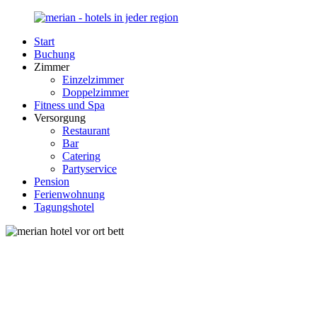
Zurück
zum
Start
Inhalt
Merian-
Ihr
Buchung
Hotel.de
Portal
Zimmer
für
Einzelzimmer
Hotels,
Doppelzimmer
Unterkunft
Fitness und Spa
und
Versorgung
Reisen
Restaurant
in
Bar
Deutschland
Catering
Partyservice
Pension
Ferienwohnung
Tagungshotel