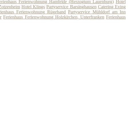
erienhaus Ferienwohnung Hamfelde (Herzogtum Lauenburg)
Hotel
Zotzenheim
Hotel Klings
Partyservice Barsinghausen
Catering Eving
rienhaus Ferienwohnung Rügeband
Partyservice Mühldorf am Inn
r
Ferienhaus Ferienwohnung Holzkirchen, Unterfranken
Ferienhaus