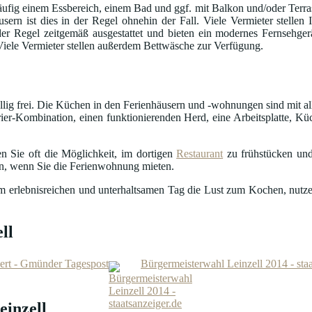
fig einem Essbereich, einem Bad und ggf. mit Balkon und/oder Terrass
usern ist dies in der Regel ohnehin der Fall. Viele Vermieter stelle
in der Regel zeitgemäß ausgestattet und bieten ein modernes Fernseh
 Viele Vermieter stellen außerdem Bettwäsche zur Verfügung.
öllig frei. Die Küchen in den Ferienhäusern und -wohnungen sind mit al
ier-Kombination, einen funktionierenden Herd, eine Arbeitsplatte, Küc
n Sie oft die Möglichkeit, im dortigen
Restaurant
zu frühstücken und
en, wenn Sie die Ferienwohnung mieten.
nem erlebnisreichen und unterhaltsamen Tag die Lust zum Kochen, nutze
ll
ert - Gmünder Tagespost
Bürgermeisterwahl Leinzell 2014 - staa
einzell