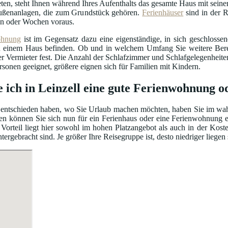
ten, steht Ihnen während Ihres Aufenthalts das gesamte Haus mit seiner
ßenanlagen, die zum Grundstück gehören.
Ferienhäuser
sind in der R
n oder Wochen voraus.
ohnung
ist im Gegensatz dazu eine eigenständige, in sich geschloss
einem Haus befinden. Ob und in welchem Umfang Sie weitere Bereic
er Vermieter fest. Die Anzahl der Schlafzimmer und Schlafgelegenhei
ersonen geeignet, größere eignen sich für Familien mit Kindern.
e ich in Leinzell eine gute Ferienwohnung o
entschieden haben, wo Sie Urlaub machen möchten, haben Sie im wahrs
en können Sie sich nun für ein Ferienhaus oder eine Ferienwohnung e
Vorteil liegt hier sowohl im hohen Platzangebot als auch in der Kos
gebracht sind. Je größer Ihre Reisegruppe ist, desto niedriger liegen