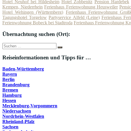
Hotel Neuhof bei Hildesheim
Hotel Zobbenitz
Pension Hardebek
Kempen, Niederrhein
Ferienhaus Ferienwohnung Heusweiler
Pensi
Hotel Wehingen (Württemberg)
Ferienhaus Ferienwohnung Groß
Tagungshotel Torgelow
Partyservice Alfeld (Leine)
Ferienhaus Fer
Ferienwohnung Bobeck bei Stadtroda
Ferienhaus Ferienwohnung K
Übernachtung suchen (Ort):
Suche
Suchen
nach:
Reiseinformationen und Tipps für …
Baden-Württemberg
Bayern
Berlin
Brandenburg
Bremen
Hamburg
Hessen
Mecklenburg-Vorpommern
Niedersachsen
Nordrhein-Westfalen
Rheinland-Pfalz
Sachsen