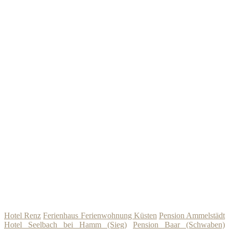
Hotel Renz
Ferienhaus Ferienwohnung Küsten
Pension Ammelstädt
Hotel Seelbach bei Hamm (Sieg)
Pension Baar (Schwaben)