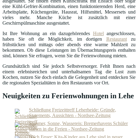
ausgestattet. Sie finden einen Kühlschrank mit Eisfach oder sogar
eine Kühl-Gefrier-Kombination, einen funktionierenden Herd, eine
Arbeitsplatte, Küchengeräte, Hausrat, Hilfsmittel, Messersets und
vieles mehr. Manche Küche ist zusätzlich mit einer
Geschirrspülmaschine ausgestattet.
Ist Ihre Wohnung an ein dazugehörendes
Hotel
angeschlossen,
haben Sie oft die Möglichkeit, im dortigen
Restaurant
zu
frühstücken und mittags oder abends eine warme Mahlzeit zu
bekommen. Ob diese Leistungen im Übernachtungspreis enthalten
sind, können Sie erfragen, wenn Sie die Ferienwohnung mieten.
Grundsätzlich sind Sie jedoch Selbstversorger. Fehlt Ihnen nach
einem erlebnisreichen und unterhaltsamen Tag die Lust zum
Kochen, nutzen Sie doch einfach die Gelegenheit und entdecken Sie
die regionalen Spezialitäten in den Restaurants vor Ort.
Neuigkeiten zu Ferienwohnungen in Lehe
Schließung Freizeittreff Leherheide: Gründe,
Statements, Aussichten - Nordsee-Zeitung
Sommer, Sonne, Wassereis: Bremerhavens Schüler
starten in die Ferien - Nordsee-Zeitung
Nach Feuer: Kita-Kinder aus Lehe sind in neuer