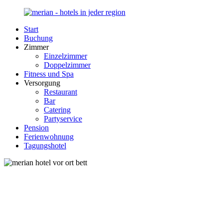
Zurück
zum
Start
Inhalt
Merian-
Ihr
Buchung
Hotel.de
Portal
Zimmer
für
Einzelzimmer
Hotels,
Doppelzimmer
Unterkunft
Fitness und Spa
und
Versorgung
Reisen
Restaurant
in
Bar
Deutschland
Catering
Partyservice
Pension
Ferienwohnung
Tagungshotel