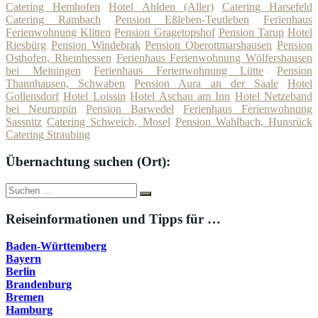
Catering Hemhofen
Hotel Ahlden (Aller)
Catering Harsefeld
Catering Rambach
Pension Eßleben-Teutleben
Ferienhaus
Ferienwohnung Klitten
Pension Gragetopshof
Pension Tarup
Hotel
Riesbürg
Pension Windebrak
Pension Oberottmarshausen
Pension
Osthofen, Rheinhessen
Ferienhaus Ferienwohnung Wölfershausen
bei Meiningen
Ferienhaus Ferienwohnung Lütte
Pension
Thannhausen, Schwaben
Pension Aura an der Saale
Hotel
Gollensdorf
Hotel Loissin
Hotel Aschau am Inn
Hotel Netzeband
bei Neuruppin
Pension Barwedel
Ferienhaus Ferienwohnung
Sassnitz
Catering Schweich, Mosel
Pension Wahlbach, Hunsrück
Catering Straubing
Übernachtung suchen (Ort):
Suche
Suchen
nach:
Reiseinformationen und Tipps für …
Baden-Württemberg
Bayern
Berlin
Brandenburg
Bremen
Hamburg