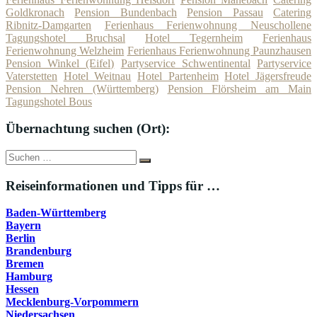
Goldkronach
Pension Bundenbach
Pension Passau
Catering
Ribnitz-Damgarten
Ferienhaus Ferienwohnung Neuschollene
Tagungshotel Bruchsal
Hotel Tegernheim
Ferienhaus
Ferienwohnung Welzheim
Ferienhaus Ferienwohnung Paunzhausen
Pension Winkel (Eifel)
Partyservice Schwentinental
Partyservice
Vaterstetten
Hotel Weitnau
Hotel Partenheim
Hotel Jägersfreude
Pension Nehren (Württemberg)
Pension Flörsheim am Main
Tagungshotel Bous
Übernachtung suchen (Ort):
Suche
Suchen
nach:
Reiseinformationen und Tipps für …
Baden-Württemberg
Bayern
Berlin
Brandenburg
Bremen
Hamburg
Hessen
Mecklenburg-Vorpommern
Niedersachsen