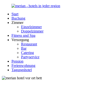
Zurück
zum
Start
Inhalt
Merian-
Ihr
Buchung
Hotel.de
Portal
Zimmer
für
Einzelzimmer
Hotels,
Doppelzimmer
Unterkunft
Fitness und Spa
und
Versorgung
Reisen
Restaurant
in
Bar
Deutschland
Catering
Partyservice
Pension
Ferienwohnung
Tagungshotel