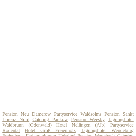
Pension Neu Damerow
Partyservice Waldsolms
Pension Sankt
Lorenz Nord
Catering Pankow
Pension Weesby
Tagungshotel
Waldbrunn (Odenwald)
Hotel Nellingen (Alb)
Partyservice
Rödental
Hotel Groß Freienholz
Tagungshotel Wendeburg
Ferienhaus Ferienwohnung Heisdorf
Pension Manebach
Catering