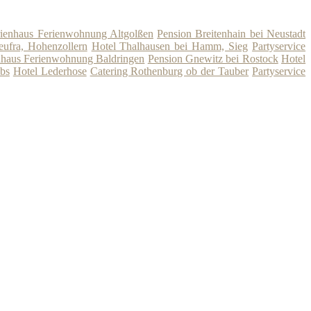
rienhaus Ferienwohnung Altgolßen
Pension Breitenhain bei Neustadt
ufra, Hohenzollern
Hotel Thalhausen bei Hamm, Sieg
Partyservice
nhaus Ferienwohnung Baldringen
Pension Gnewitz bei Rostock
Hotel
bs
Hotel Lederhose
Catering Rothenburg ob der Tauber
Partyservice