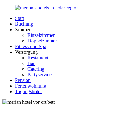
Zurück
zum
Start
Inhalt
Merian-
Ihr
Buchung
Hotel.de
Portal
Zimmer
für
Einzelzimmer
Hotels,
Doppelzimmer
Unterkunft
Fitness und Spa
und
Versorgung
Reisen
Restaurant
in
Bar
Deutschland
Catering
Partyservice
Pension
Ferienwohnung
Tagungshotel