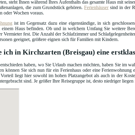
ten, steht Ihnen während Ihres Aufenthalts das gesamte Haus mit seiner
ßenanlagen, die zum Grundstück gehören.
Ferienhäuser
sind in der R
n oder Wochen voraus.
ohnung
ist im Gegensatz dazu eine eigenständige, in sich geschloss
einem Haus befinden. Ob und in welchem Umfang Sie weitere Bereic
er Vermieter fest. Die Anzahl der Schlafzimmer und Schlafgelegenhei
ersonen geeignet, größere eignen sich für Familien mit Kindern.
e ich in Kirchzarten (Breisgau) eine erstkl
entschieden haben, wo Sie Urlaub machen möchten, haben Sie im wahrs
en können Sie sich nun für ein Ferienhaus oder eine Ferienwohnung e
Vorteil liegt hier sowohl im hohen Platzangebot als auch in der Kos
gebracht sind. Je größer Ihre Reisegruppe ist, desto niedriger liegen