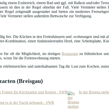
fig einem Essbereich, einem Bad und ggf. mit Balkon und/oder Terrass
usern ist dies in der Regel ohnehin der Fall. Viele Vermieter stelle
in der Regel zeitgemäß ausgestattet und bieten ein modernes Fernseh
 Viele Vermieter stellen außerdem Bettwäsche zur Verfügung.
öllig frei. Die Küchen in den Ferienhäusern und -wohnungen sind mit al
ier-Kombination, einen funktionierenden Herd, eine Arbeitsplatte, Küc
n Sie oft die Möglichkeit, im dortigen
Restaurant
zu frühstücken und
en, wenn Sie die Ferienwohnung mieten.
nem erlebnisreichen und unterhaltsamen Tag die Lust zum Kochen, nutze
arten (Breisgau)
e Folgen für Kirchzarten und Region - SWR
In der Brugga ster
hat es in der Nacht gebrannt - SWR