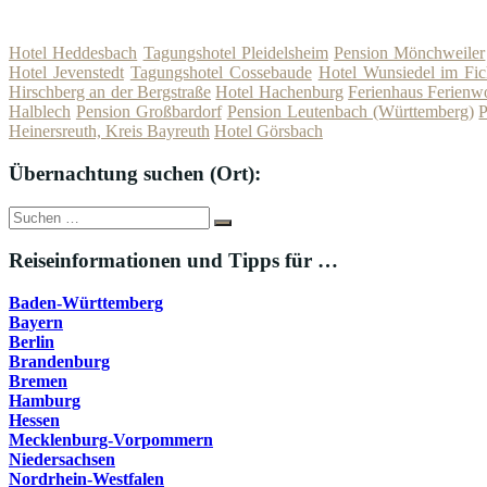
Hotel Heddesbach
Tagungshotel Pleidelsheim
Pension Mönchweiler
Hotel Jevenstedt
Tagungshotel Cossebaude
Hotel Wunsiedel im Fic
Hirschberg an der Bergstraße
Hotel Hachenburg
Ferienhaus Ferien
Halblech
Pension Großbardorf
Pension Leutenbach (Württemberg)
P
Heinersreuth, Kreis Bayreuth
Hotel Görsbach
Übernachtung suchen (Ort):
Suche
Suchen
nach:
Reiseinformationen und Tipps für …
Baden-Württemberg
Bayern
Berlin
Brandenburg
Bremen
Hamburg
Hessen
Mecklenburg-Vorpommern
Niedersachsen
Nordrhein-Westfalen