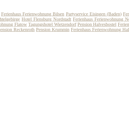
Ferienhaus Ferienwohnung Bilsen
Partyservice Eisingen (Baden)
Fe
htelgebirge
Hotel Flensburg Nordstadt
Ferienhaus Ferienwohnung Ne
wohnung Flatow
Tagungshotel Wietzendorf
Pension Halvesbostel
Ferie
ension Reckenroth
Pension Krummin
Ferienhaus Ferienwohnung Hal