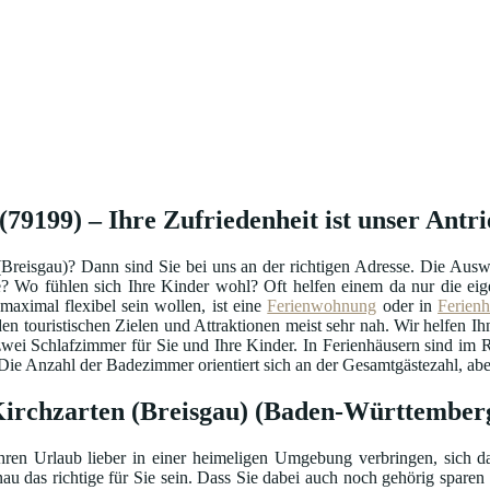
79199) – Ihre Zufriedenheit ist unser Antri
(Breisgau)? Dann sind Sie bei uns an der richtigen Adresse. Die Aus
ige? Wo fühlen sich Ihre Kinder wohl? Oft helfen einem da nur die 
aximal flexibel sein wollen, ist eine
Ferienwohnung
oder in
Ferien
en touristischen Zielen und Attraktionen meist sehr nah. Wir helfen Ihn
 zwei Schlafzimmer für Sie und Ihre Kinder. In Ferienhäusern sind im
e Anzahl der Badezimmer orientiert sich an der Gesamtgästezahl, aber 
 Kirchzarten (Breisgau) (Baden-Württember
hren Urlaub lieber in einer heimeligen Umgebung verbringen, sich da
au das richtige für Sie sein. Dass Sie dabei auch noch gehörig sparen 