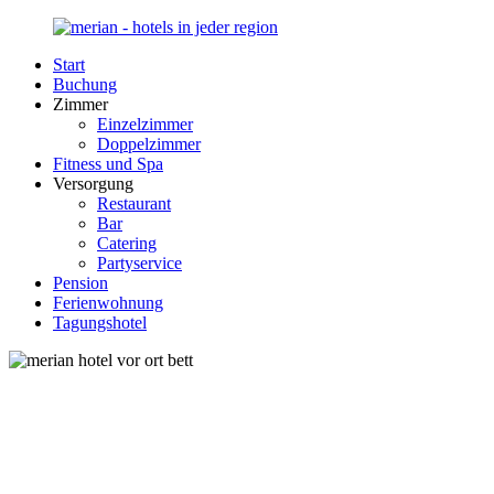
Zurück
zum
Start
Inhalt
Merian-
Ihr
Buchung
Hotel.de
Portal
Zimmer
für
Einzelzimmer
Hotels,
Doppelzimmer
Unterkunft
Fitness und Spa
und
Versorgung
Reisen
Restaurant
in
Bar
Deutschland
Catering
Partyservice
Pension
Ferienwohnung
Tagungshotel