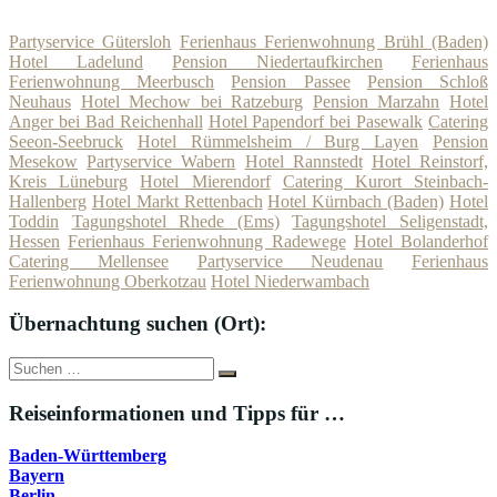
Partyservice Gütersloh
Ferienhaus Ferienwohnung Brühl (Baden)
Hotel Ladelund
Pension Niedertaufkirchen
Ferienhaus
Ferienwohnung Meerbusch
Pension Passee
Pension Schloß
Neuhaus
Hotel Mechow bei Ratzeburg
Pension Marzahn
Hotel
Anger bei Bad Reichenhall
Hotel Papendorf bei Pasewalk
Catering
Seeon-Seebruck
Hotel Rümmelsheim / Burg Layen
Pension
Mesekow
Partyservice Wabern
Hotel Rannstedt
Hotel Reinstorf,
Kreis Lüneburg
Hotel Mierendorf
Catering Kurort Steinbach-
Hallenberg
Hotel Markt Rettenbach
Hotel Kürnbach (Baden)
Hotel
Toddin
Tagungshotel Rhede (Ems)
Tagungshotel Seligenstadt,
Hessen
Ferienhaus Ferienwohnung Radewege
Hotel Bolanderhof
Catering Mellensee
Partyservice Neudenau
Ferienhaus
Ferienwohnung Oberkotzau
Hotel Niederwambach
Übernachtung suchen (Ort):
Suche
Suchen
nach:
Reiseinformationen und Tipps für …
Baden-Württemberg
Bayern
Berlin