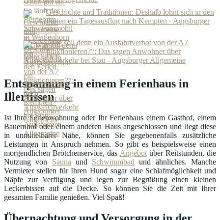
Geschichte und Traditionen: Deshalb lohnt sich in den
Ferien ein Tagesausflug nach Kempten - Augsburger
Allgemeine
„Wie soll denn ein Ausfahrtverbot von der A7
funktionieren?“: Das sagen Anwohner über
Ausweichverkehr bei Stau - Augsburger Allgemeine
Entspannung in einem Ferienhaus in
Illertissen
Ist Ihre Ferienwohnung oder Ihr Ferienhaus einem Gasthof, einem
Bauernhof oder einem anderen Haus angeschlossen und liegt diese
in unmittelbarer Nähe, können Sie gegebenenfalls zusätzliche
Leistungen in Anspruch nehmen. So gibt es beispielsweise einen
morgendlichen Brötchenservice, das
Angebot
über Reitstunden, die
Nutzung von
Sauna
und
Schwimmbad
und ähnliches. Manche
Vermieter stellen für Ihren Hund sogar eine Schlafmöglichkeit und
Näpfe zur Verfügung und legen zur Begrüßung einen kleinen
Leckerbissen auf die Decke. So können Sie die Zeit mit Ihrer
gesamten Familie genießen. Viel Spaß!
Übernachtung und Versorgung in der