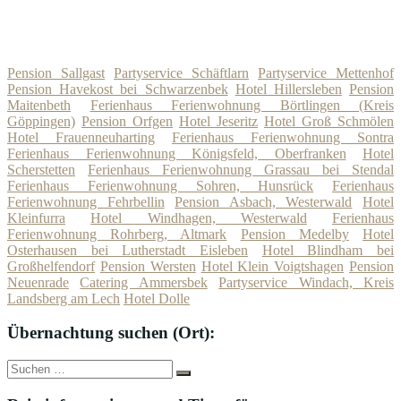
Pension Sallgast
Partyservice Schäftlarn
Partyservice Mettenhof
Pension Havekost bei Schwarzenbek
Hotel Hillersleben
Pension
Maitenbeth
Ferienhaus Ferienwohnung Börtlingen (Kreis
Göppingen)
Pension Orfgen
Hotel Jeseritz
Hotel Groß Schmölen
Hotel Frauenneuharting
Ferienhaus Ferienwohnung Sontra
Ferienhaus Ferienwohnung Königsfeld, Oberfranken
Hotel
Scherstetten
Ferienhaus Ferienwohnung Grassau bei Stendal
Ferienhaus Ferienwohnung Sohren, Hunsrück
Ferienhaus
Ferienwohnung Fehrbellin
Pension Asbach, Westerwald
Hotel
Kleinfurra
Hotel Windhagen, Westerwald
Ferienhaus
Ferienwohnung Rohrberg, Altmark
Pension Medelby
Hotel
Osterhausen bei Lutherstadt Eisleben
Hotel Blindham bei
Großhelfendorf
Pension Wersten
Hotel Klein Voigtshagen
Pension
Neuenrade
Catering Ammersbek
Partyservice Windach, Kreis
Landsberg am Lech
Hotel Dolle
Übernachtung suchen (Ort):
Suche
Suchen
nach: