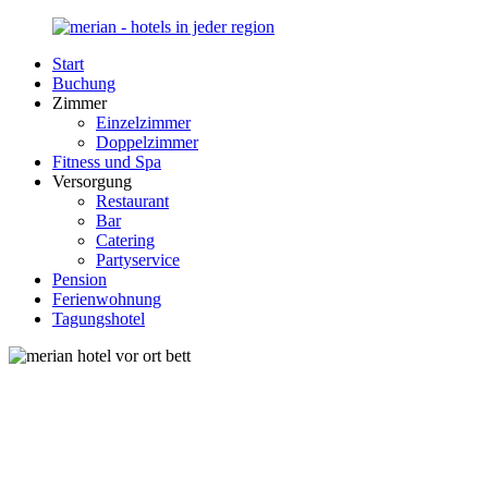
Zurück
zum
Start
Inhalt
Merian-
Ihr
Buchung
Hotel.de
Portal
Zimmer
für
Einzelzimmer
Hotels,
Doppelzimmer
Unterkunft
Fitness und Spa
und
Versorgung
Reisen
Restaurant
in
Bar
Deutschland
Catering
Partyservice
Pension
Ferienwohnung
Tagungshotel