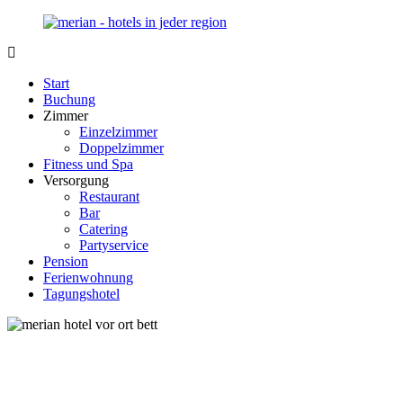
Zurück
zum
Inhalt
Merian-
Ihr
Hotel.de
Portal
Start
für
Buchung
Hotels,
Zimmer
Unterkunft
Einzelzimmer
und
Doppelzimmer
Reisen
Fitness und Spa
in
Versorgung
Deutschland
Restaurant
Bar
Catering
Partyservice
Pension
Ferienwohnung
Tagungshotel