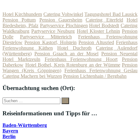
Hotel Kirchhundem
Catering Vohwinkel
Tagungshotel Bad Lausick
Pension Pottum
Pension Gauersheim
Catering Eiterfeld
Hotel
Biedesheim, Pfalz
Partyservice Plochingen
Hotel Bodstedt
Catering
Waldkraiburg
Partyservice Neuburg
Hotel Kloster Lehnin
Pension
Dolle
Partyservice Mitterteich
Ferienhaus Ferienwohnung
Diestelow
Pension Kastorf, Holstein
Pension Altusried
Ferienhaus
Ferienwohnung Käthen
Hotel Duchroth
Catering Aulendorf
(Württemberg)
Pension Graach an der Mosel
Pension Neuental
Hotel Marktzeuln
Ferienhaus Ferienwohnung Hoort
Pension
Daberkow
Hotel Bothel, Kreis Rotenburg an der Wümme
Pension
Wangen (Kreis Göppingen)
Ferienhaus Ferienwohnung Geslau
Catering Machern bei Wurzen
Pension Lichtenhain / Bergbahn
Übernachtung suchen (Ort):
Suche
Suchen
nach:
Reiseinformationen und Tipps für …
Baden-Württemberg
Bayern
Berlin