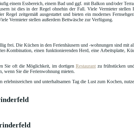
fig einem Essbereich, einem Bad und ggf. mit Balkon und/oder Terrass
usern ist dies in der Regel ohnehin der Fall. Viele Vermieter stelle
in der Regel zeitgemäß ausgestattet und bieten ein modernes Fernseh
 Viele Vermieter stellen außerdem Bettwäsche zur Verfügung.
öllig frei. Die Küchen in den Ferienhäusern und -wohnungen sind mit al
ier-Kombination, einen funktionierenden Herd, eine Arbeitsplatte, Küc
n Sie oft die Möglichkeit, im dortigen
Restaurant
zu frühstücken und
en, wenn Sie die Ferienwohnung mieten.
nem erlebnisreichen und unterhaltsamen Tag die Lust zum Kochen, nutze
inderfeld
rinderfeld