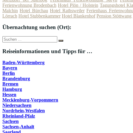
Ferienwohnung Brodenbach
Hotel Plön / Holstein
Tagungshotel Kla
Malchin
Hotel Bürchau
Hotel Rathsweiler
Ferienhaus Ferienwohn
Lörrach
Hotel Stubbenkammer
Hotel Blankenhof
Pension Stöttwang
Übernachtung suchen (Ort):
Suche
Suchen
nach:
Reiseinformationen und Tipps für …
Baden-Württemberg
Bayern
Berlin
Brandenburg
Bremen
Hamburg
Hessen
Mecklenburg-Vorpommern
Niedersachsen
Nordrhein-Westfalen
Rheinland-Pfalz
Sachsen
Sachsen-Anhalt
Saarland