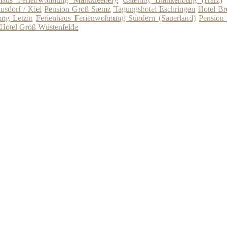
usdorf / Kiel
Pension Groß Siemz
Tagungshotel Eschringen
Hotel Br
ung Letzin
Ferienhaus Ferienwohnung Sundern (Sauerland)
Pension
Hotel Groß Wüstenfelde