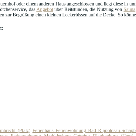
uernhof oder einem anderen Haus angeschlossen und liegt diese in unmi
ötchenservice, das
Angebot
über Reitstunden, die Nutzung von
Sauna
n zur Begrüßung einen kleinen Leckerbissen auf die Decke. So können 
:
mbrecht (Pfalz)
Ferienhaus Ferienwohnung Bad Rippoldsau-Schapb
nhaus Ferienwohnung Markkleeberg
Catering Blankenburg (Harz)