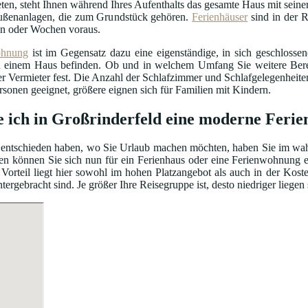
ten, steht Ihnen während Ihres Aufenthalts das gesamte Haus mit seiner
ßenanlagen, die zum Grundstück gehören.
Ferienhäuser
sind in der R
n oder Wochen voraus.
ohnung
ist im Gegensatz dazu eine eigenständige, in sich geschloss
einem Haus befinden. Ob und in welchem Umfang Sie weitere Bereic
er Vermieter fest. Die Anzahl der Schlafzimmer und Schlafgelegenhei
ersonen geeignet, größere eignen sich für Familien mit Kindern.
e ich in Großrinderfeld eine moderne Feri
entschieden haben, wo Sie Urlaub machen möchten, haben Sie im wahrs
en können Sie sich nun für ein Ferienhaus oder eine Ferienwohnung e
Vorteil liegt hier sowohl im hohen Platzangebot als auch in der Kos
gebracht sind. Je größer Ihre Reisegruppe ist, desto niedriger liegen