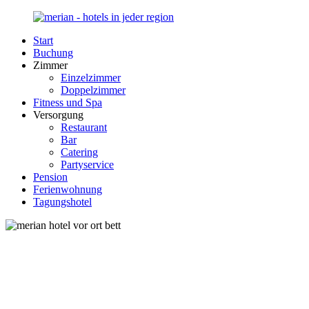
Zurück
zum
Start
Inhalt
Merian-
Ihr
Buchung
Hotel.de
Portal
Zimmer
für
Einzelzimmer
Hotels,
Doppelzimmer
Unterkunft
Fitness und Spa
und
Versorgung
Reisen
Restaurant
in
Bar
Deutschland
Catering
Partyservice
Pension
Ferienwohnung
Tagungshotel