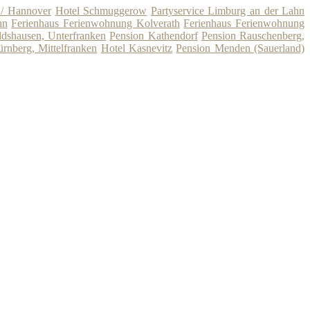
/ Hannover
Hotel Schmuggerow
Partyservice Limburg an der Lahn
hn
Ferienhaus Ferienwohnung Kolverath
Ferienhaus Ferienwohnung
dshausen, Unterfranken
Pension Kathendorf
Pension Rauschenberg,
ürnberg, Mittelfranken
Hotel Kasnevitz
Pension Menden (Sauerland)