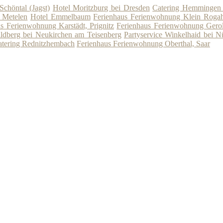
Schöntal (Jagst)
Hotel Moritzburg bei Dresden
Catering Hemmingen 
e Metelen
Hotel Emmelbaum
Ferienhaus Ferienwohnung Klein Roga
s Ferienwohnung Karstädt, Prignitz
Ferienhaus Ferienwohnung Gerol
ldberg bei Neukirchen am Teisenberg
Partyservice Winkelhaid bei N
atering Rednitzhembach
Ferienhaus Ferienwohnung Oberthal, Saar