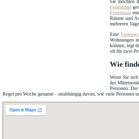
Sie möchten I
Ferienhaus
gen
Ferienhaus
mie
Räume und Au
mehreren Tage
Eine
Ferienw
Wohnungen in 
können, legt d
oft für zwei P
Wie find
Wenn Sie sich 
der Mitreisend
Personen. Der 
Regel pro Woche genannt – unabhängig davon, wie viele Personen unter