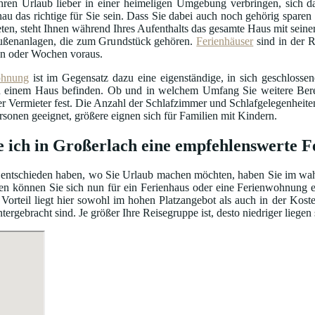
hren Urlaub lieber in einer heimeligen Umgebung verbringen, sich da
au das richtige für Sie sein. Dass Sie dabei auch noch gehörig sparen 
ten, steht Ihnen während Ihres Aufenthalts das gesamte Haus mit seiner
ßenanlagen, die zum Grundstück gehören.
Ferienhäuser
sind in der R
n oder Wochen voraus.
ohnung
ist im Gegensatz dazu eine eigenständige, in sich geschloss
einem Haus befinden. Ob und in welchem Umfang Sie weitere Bereic
er Vermieter fest. Die Anzahl der Schlafzimmer und Schlafgelegenhei
ersonen geeignet, größere eignen sich für Familien mit Kindern.
e ich in Großerlach eine empfehlenswerte 
entschieden haben, wo Sie Urlaub machen möchten, haben Sie im wahrs
en können Sie sich nun für ein Ferienhaus oder eine Ferienwohnung e
Vorteil liegt hier sowohl im hohen Platzangebot als auch in der Kos
gebracht sind. Je größer Ihre Reisegruppe ist, desto niedriger liegen