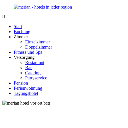
Zurück
zum
Inhalt
Merian-
Ihr
Hotel.de
Portal
Start
für
Buchung
Hotels,
Zimmer
Unterkunft
Einzelzimmer
und
Doppelzimmer
Reisen
Fitness und Spa
in
Versorgung
Deutschland
Restaurant
Bar
Catering
Partyservice
Pension
Ferienwohnung
Tagungshotel