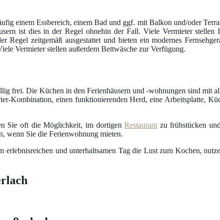
fig einem Essbereich, einem Bad und ggf. mit Balkon und/oder Terrass
usern ist dies in der Regel ohnehin der Fall. Viele Vermieter stelle
in der Regel zeitgemäß ausgestattet und bieten ein modernes Fernseh
 Viele Vermieter stellen außerdem Bettwäsche zur Verfügung.
öllig frei. Die Küchen in den Ferienhäusern und -wohnungen sind mit al
ier-Kombination, einen funktionierenden Herd, eine Arbeitsplatte, Küc
n Sie oft die Möglichkeit, im dortigen
Restaurant
zu frühstücken und
en, wenn Sie die Ferienwohnung mieten.
nem erlebnisreichen und unterhaltsamen Tag die Lust zum Kochen, nutze
rlach