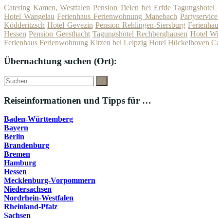
Catering Kamen, Westfalen
Pension Tielen bei Erfde
Tagungshotel 
Hotel Wangelau
Ferienhaus Ferienwohnung Manebach
Partyservic
Ködderitzsch
Hotel Gevezin
Pension Rehlingen-Siersburg
Ferienhau
Hessen
Pension Geesthacht
Tagungshotel Rechberghausen
Hotel Wi
Ferienhaus Ferienwohnung Kitzen bei Leipzig
Hotel Hückelhoven
C
Übernachtung suchen (Ort):
Suche
Suchen
nach:
Reiseinformationen und Tipps für …
Baden-Württemberg
Bayern
Berlin
Brandenburg
Bremen
Hamburg
Hessen
Mecklenburg-Vorpommern
Niedersachsen
Nordrhein-Westfalen
Rheinland-Pfalz
Sachsen