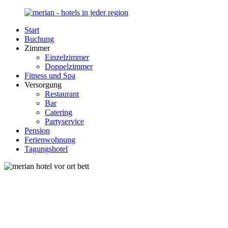
Zurück
zum
Start
Inhalt
Merian-
Ihr
Buchung
Hotel.de
Portal
Zimmer
für
Einzelzimmer
Hotels,
Doppelzimmer
Unterkunft
Fitness und Spa
und
Versorgung
Reisen
Restaurant
in
Bar
Deutschland
Catering
Partyservice
Pension
Ferienwohnung
Tagungshotel