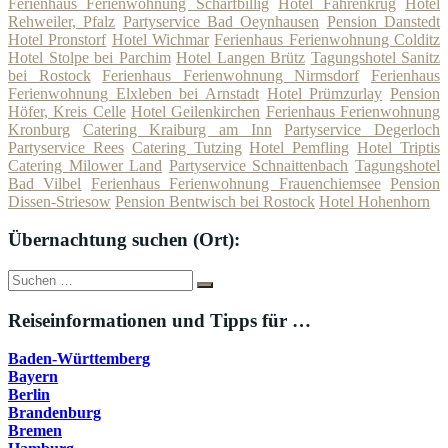
Ferienhaus Ferienwohnung Scharfbillig
Hotel Fahrenkrug
Hotel
Rehweiler, Pfalz
Partyservice Bad Oeynhausen
Pension Danstedt
Hotel Pronstorf
Hotel Wichmar
Ferienhaus Ferienwohnung Colditz
Hotel Stolpe bei Parchim
Hotel Langen Brütz
Tagungshotel Sanitz
bei Rostock
Ferienhaus Ferienwohnung Nirmsdorf
Ferienhaus
Ferienwohnung Elxleben bei Arnstadt
Hotel Prümzurlay
Pension
Höfer, Kreis Celle
Hotel Geilenkirchen
Ferienhaus Ferienwohnung
Kronburg
Catering Kraiburg am Inn
Partyservice Degerloch
Partyservice Rees
Catering Tutzing
Hotel Pemfling
Hotel Triptis
Catering Milower Land
Partyservice Schnaittenbach
Tagungshotel
Bad Vilbel
Ferienhaus Ferienwohnung Frauenchiemsee
Pension
Dissen-Striesow
Pension Bentwisch bei Rostock
Hotel Hohenhorn
Übernachtung suchen (Ort):
Suche
Suchen
nach:
Reiseinformationen und Tipps für …
Baden-Württemberg
Bayern
Berlin
Brandenburg
Bremen