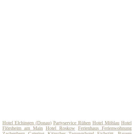
Hotel Elchingen (Donau)
Partyservice Rühen
Hotel Möhlau
Hotel
Flörsheim am Main
Hotel Roskow
Ferienhaus Ferienwohnung
Zachenberg
Catering Kitzscher
Tagungshotel Eichstätt, Bayern