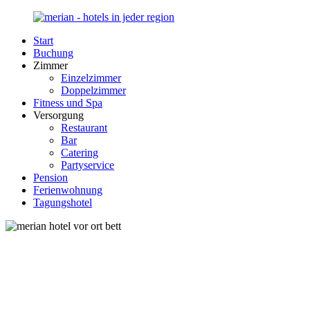
Zurück
zum
Start
Inhalt
Merian-
Ihr
Buchung
Hotel.de
Portal
Zimmer
für
Einzelzimmer
Hotels,
Doppelzimmer
Unterkunft
Fitness und Spa
und
Versorgung
Reisen
Restaurant
in
Bar
Deutschland
Catering
Partyservice
Pension
Ferienwohnung
Tagungshotel