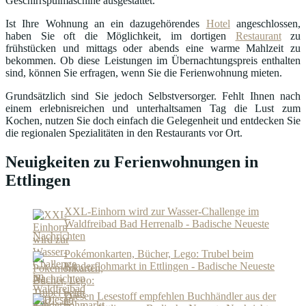
Geschirrspülmaschine ausgestattet.
Ist Ihre Wohnung an ein dazugehörendes
Hotel
angeschlossen,
haben Sie oft die Möglichkeit, im dortigen
Restaurant
zu
frühstücken und mittags oder abends eine warme Mahlzeit zu
bekommen. Ob diese Leistungen im Übernachtungspreis enthalten
sind, können Sie erfragen, wenn Sie die Ferienwohnung mieten.
Grundsätzlich sind Sie jedoch Selbstversorger. Fehlt Ihnen nach
einem erlebnisreichen und unterhaltsamen Tag die Lust zum
Kochen, nutzen Sie doch einfach die Gelegenheit und entdecken Sie
die regionalen Spezialitäten in den Restaurants vor Ort.
Neuigkeiten zu Ferienwohnungen in
Ettlingen
XXL-Einhorn wird zur Wasser-Challenge im
Waldfreibad Bad Herrenalb - Badische Neueste
Nachrichten
Pokémonkarten, Bücher, Lego: Trubel beim
Kinderflohmarkt in Ettlingen - Badische Neueste
Nachrichten
Diesen Lesestoff empfehlen Buchhändler aus der