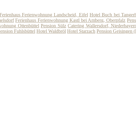
Ferienhaus Ferienwohnung Landscheid, Eifel
Hotel Buch bei Tangerh
elsdorf
Ferienhaus Ferienwohnung Kastl bei Amberg, Oberpfalz
Pens
wohnung Ottenbüttel
Pension Sülz
Catering Wallersdorf, Niederbayer
ension Fuhlsbüttel
Hotel Waldbröl
Hotel Starzach
Pension Geisingen 