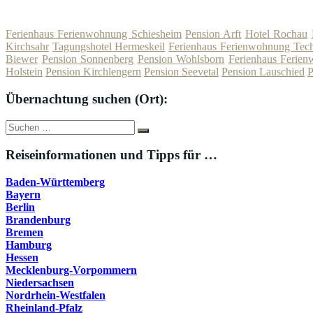
Ferienhaus Ferienwohnung Schiesheim
Pension Arft
Hotel Rochau
Kirchsahr
Tagungshotel Hermeskeil
Ferienhaus Ferienwohnung Tech
Biewer
Pension Sonnenberg
Pension Wohlsborn
Ferienhaus Ferien
Holstein
Pension Kirchlengern
Pension Seevetal
Pension Lauschied
P
Übernachtung suchen (Ort):
Suche
Suchen
nach:
Reiseinformationen und Tipps für …
Baden-Württemberg
Bayern
Berlin
Brandenburg
Bremen
Hamburg
Hessen
Mecklenburg-Vorpommern
Niedersachsen
Nordrhein-Westfalen
Rheinland-Pfalz