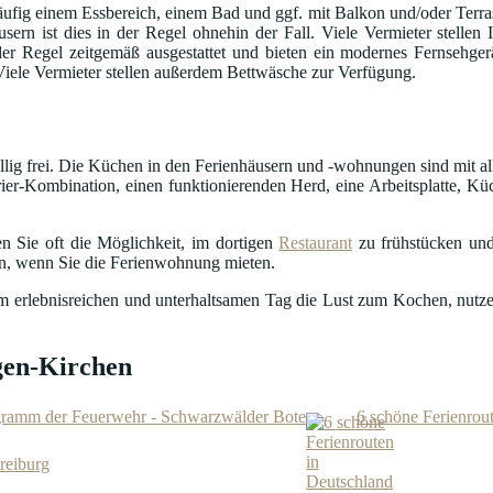
fig einem Essbereich, einem Bad und ggf. mit Balkon und/oder Terrass
usern ist dies in der Regel ohnehin der Fall. Viele Vermieter stelle
in der Regel zeitgemäß ausgestattet und bieten ein modernes Fernseh
 Viele Vermieter stellen außerdem Bettwäsche zur Verfügung.
öllig frei. Die Küchen in den Ferienhäusern und -wohnungen sind mit al
ier-Kombination, einen funktionierenden Herd, eine Arbeitsplatte, Küc
n Sie oft die Möglichkeit, im dortigen
Restaurant
zu frühstücken und
en, wenn Sie die Ferienwohnung mieten.
nem erlebnisreichen und unterhaltsamen Tag die Lust zum Kochen, nutze
gen-Kirchen
ogramm der Feuerwehr - Schwarzwälder Bote
6 schöne Ferienrou
reiburg