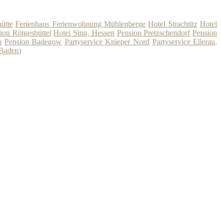
ütte
Ferienhaus Ferienwohnung Mühlenberge
Hotel Strachtitz
Hotel
ion Rötgesbüttel
Hotel Sinn, Hessen
Pension Pretzschendorf
Pension
n
Pension Badegow
Partyservice Knieper Nord
Partyservice Ellerau,
(Baden)