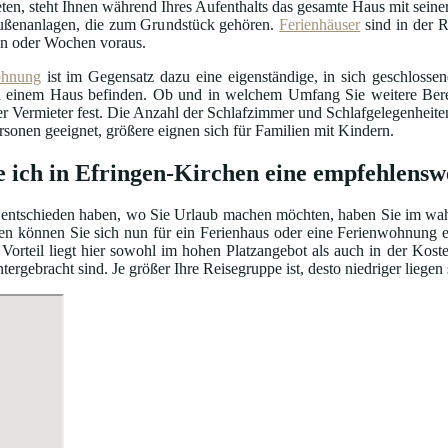
ten, steht Ihnen während Ihres Aufenthalts das gesamte Haus mit seiner
ßenanlagen, die zum Grundstück gehören.
Ferienhäuser
sind in der R
n oder Wochen voraus.
ohnung
ist im Gegensatz dazu eine eigenständige, in sich geschloss
einem Haus befinden. Ob und in welchem Umfang Sie weitere Bereic
er Vermieter fest. Die Anzahl der Schlafzimmer und Schlafgelegenhei
ersonen geeignet, größere eignen sich für Familien mit Kindern.
e ich in Efringen-Kirchen eine empfehlens
entschieden haben, wo Sie Urlaub machen möchten, haben Sie im wahrs
en können Sie sich nun für ein Ferienhaus oder eine Ferienwohnung e
Vorteil liegt hier sowohl im hohen Platzangebot als auch in der Kos
gebracht sind. Je größer Ihre Reisegruppe ist, desto niedriger liegen