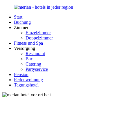
Zurück
zum
Start
Inhalt
Merian-
Ihr
Buchung
Hotel.de
Portal
Zimmer
für
Einzelzimmer
Hotels,
Doppelzimmer
Unterkunft
Fitness und Spa
und
Versorgung
Reisen
Restaurant
in
Bar
Deutschland
Catering
Partyservice
Pension
Ferienwohnung
Tagungshotel