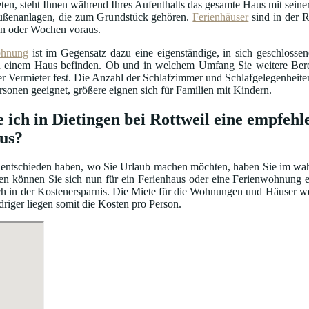
ten, steht Ihnen während Ihres Aufenthalts das gesamte Haus mit seiner
ßenanlagen, die zum Grundstück gehören.
Ferienhäuser
sind in der R
n oder Wochen voraus.
ohnung
ist im Gegensatz dazu eine eigenständige, in sich geschloss
einem Haus befinden. Ob und in welchem Umfang Sie weitere Bereic
er Vermieter fest. Die Anzahl der Schlafzimmer und Schlafgelegenhei
ersonen geeignet, größere eignen sich für Familien mit Kindern.
e ich in Dietingen bei Rottweil eine empfe
us?
entschieden haben, wo Sie Urlaub machen möchten, haben Sie im wahrs
en können Sie sich nun für ein Ferienhaus oder eine Ferienwohnung e
auch in der Kostenersparnis. Die Miete für die Wohnungen und Häuser 
driger liegen somit die Kosten pro Person.