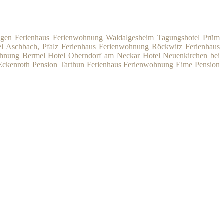
ngen
Ferienhaus Ferienwohnung Waldalgesheim
Tagungshotel Prüm
l Aschbach, Pfalz
Ferienhaus Ferienwohnung Röckwitz
Ferienhaus
ohnung Bermel
Hotel Oberndorf am Neckar
Hotel Neuenkirchen bei
Eckenroth
Pension Tarthun
Ferienhaus Ferienwohnung Eime
Pension