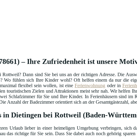
8661) – Ihre Zufriedenheit ist unsere Moti
i Rottweil? Dann sind Sie bei uns an der richtigen Adresse. Die Aus
ige? Wo fühlen sich Ihre Kinder wohl? Oft helfen einem da nur die 
aximal flexibel sein wollen, ist eine
Ferienwohnung
oder in
Ferien
en touristischen Zielen und Attraktionen meist sehr nah. Wir helfen Ihn
 zwei Schlafzimmer für Sie und Ihre Kinder. In Ferienhäusern sind im
e Anzahl der Badezimmer orientiert sich an der Gesamtgästezahl, aber 
 in Dietingen bei Rottweil (Baden-Württem
hren Urlaub lieber in einer heimeligen Umgebung verbringen, sich da
au das richtige für Sie sein. Dass Sie dabei auch noch gehörig sparen 