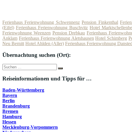
Ferienhaus Ferienwohnung Schwennenz
Pension Finkenthal
Ferie
(Eifel)
Ferienhaus Ferienwohnung Buschvitz
Hotel Marktschellenb
Ferienwohnung Weenzen
Pension Drebkau
Ferienhaus Ferienwohnu
Anklam
Ferienhaus Ferienwohnung Aletshausen
Hotel Schimberg
P
Neu Bernitt
Hotel Ahlden (Aller)
Ferienhaus Ferienwohnung Dansted
Übernachtung suchen (Ort):
Suche
Suchen
nach:
Reiseinformationen und Tipps für …
Baden-Württemberg
Bayern
Berlin
Brandenburg
Bremen
Hamburg
Hessen
Mecklenburg-Vorpommern