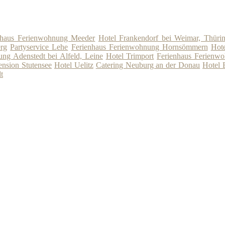
nhaus Ferienwohnung Meeder
Hotel Frankendorf bei Weimar, Thüri
erg
Partyservice Lehe
Ferienhaus Ferienwohnung Hornsömmern
Hote
ng Adenstedt bei Alfeld, Leine
Hotel Trimport
Ferienhaus Ferienw
ension Stutensee
Hotel Uelitz
Catering Neuburg an der Donau
Hotel 
t