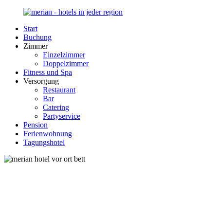
Zurück
zum
Start
Inhalt
Merian-
Ihr
Buchung
Hotel.de
Portal
Zimmer
für
Einzelzimmer
Hotels,
Doppelzimmer
Unterkunft
Fitness und Spa
und
Versorgung
Reisen
Restaurant
in
Bar
Deutschland
Catering
Partyservice
Pension
Ferienwohnung
Tagungshotel