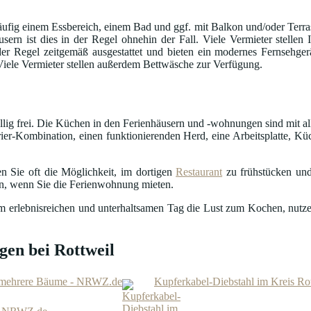
fig einem Essbereich, einem Bad und ggf. mit Balkon und/oder Terrass
usern ist dies in der Regel ohnehin der Fall. Viele Vermieter stelle
in der Regel zeitgemäß ausgestattet und bieten ein modernes Fernseh
 Viele Vermieter stellen außerdem Bettwäsche zur Verfügung.
öllig frei. Die Küchen in den Ferienhäusern und -wohnungen sind mit al
ier-Kombination, einen funktionierenden Herd, eine Arbeitsplatte, Küc
n Sie oft die Möglichkeit, im dortigen
Restaurant
zu frühstücken und
en, wenn Sie die Ferienwohnung mieten.
nem erlebnisreichen und unterhaltsamen Tag die Lust zum Kochen, nutze
gen bei Rottweil
en mehrere Bäume - NRWZ.de
Kupferkabel-Diebstahl im Kreis Ro