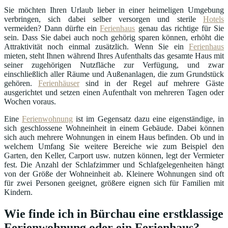
Sie möchten Ihren Urlaub lieber in einer heimeligen Umgebung
verbringen, sich dabei selber versorgen und sterile
Hotels
vermeiden? Dann dürfte ein
Ferienhaus
genau das richtige für Sie
sein. Dass Sie dabei auch noch gehörig sparen können, erhöht die
Attraktivität noch einmal zusätzlich. Wenn Sie ein
Ferienhaus
mieten, steht Ihnen während Ihres Aufenthalts das gesamte Haus mit
seiner zugehörigen Nutzfläche zur Verfügung, und zwar
einschließlich aller Räume und Außenanlagen, die zum Grundstück
gehören.
Ferienhäuser
sind in der Regel auf mehrere Gäste
ausgerichtet und setzen einen Aufenthalt von mehreren Tagen oder
Wochen voraus.
Eine
Ferienwohnung
ist im Gegensatz dazu eine eigenständige, in
sich geschlossene Wohneinheit in einem Gebäude. Dabei können
sich auch mehrere Wohnungen in einem Haus befinden. Ob und in
welchem Umfang Sie weitere Bereiche wie zum Beispiel den
Garten, den Keller, Carport usw. nutzen können, legt der Vermieter
fest. Die Anzahl der Schlafzimmer und Schlafgelegenheiten hängt
von der Größe der Wohneinheit ab. Kleinere Wohnungen sind oft
für zwei Personen geeignet, größere eignen sich für Familien mit
Kindern.
Wie finde ich in Bürchau eine erstklassige
Ferienwohnung oder ein Ferienhaus?