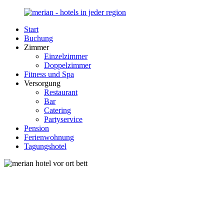
Zurück
zum
Start
Inhalt
Merian-
Ihr
Buchung
Hotel.de
Portal
Zimmer
für
Einzelzimmer
Hotels,
Doppelzimmer
Unterkunft
Fitness und Spa
und
Versorgung
Reisen
Restaurant
in
Bar
Deutschland
Catering
Partyservice
Pension
Ferienwohnung
Tagungshotel