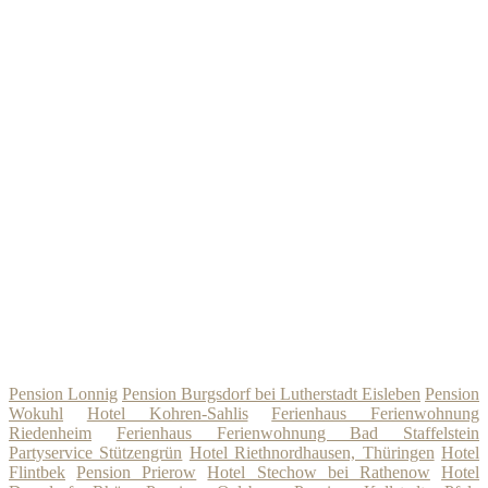
Pension Lonnig
Pension Burgsdorf bei Lutherstadt Eisleben
Pension
Wokuhl
Hotel Kohren-Sahlis
Ferienhaus Ferienwohnung
Riedenheim
Ferienhaus Ferienwohnung Bad Staffelstein
Partyservice Stützengrün
Hotel Riethnordhausen, Thüringen
Hotel
Flintbek
Pension Prierow
Hotel Stechow bei Rathenow
Hotel