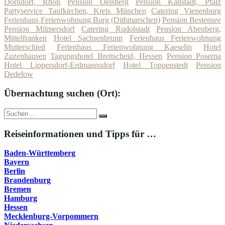
Dorndorf, Rhön
Pension Oelsberg
Pension Kallstadt, Pfalz
Partyservice Taufkirchen, Kreis München
Catering Vienenburg
Ferienhaus Ferienwohnung Burg (Dithmarschen)
Pension Bestensee
Pension Milmersdorf
Catering Rudolstadt
Pension Abenberg,
Mittelfranken
Hotel Sachsenbrunn
Ferienhaus Ferienwohnung
Mutterschied
Ferienhaus Ferienwohnung Kaeselin
Hotel
Zuzenhausen
Tagungshotel Breitscheid, Hessen
Pension Poserna
Hotel Lippersdorf-Erdmannsdorf
Hotel Toppenstedt
Pension
Dedelow
Übernachtung suchen (Ort):
Suche
Suchen
nach:
Reiseinformationen und Tipps für …
Baden-Württemberg
Bayern
Berlin
Brandenburg
Bremen
Hamburg
Hessen
Mecklenburg-Vorpommern