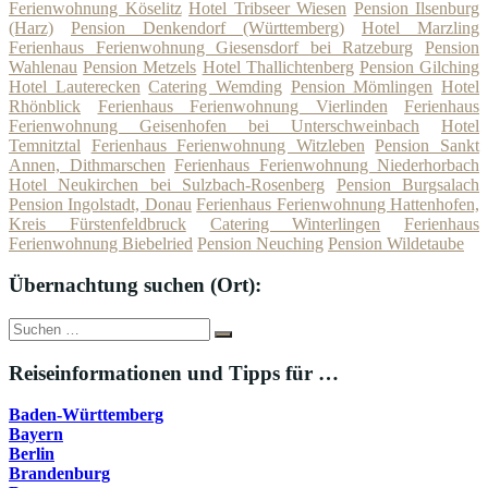
Ferienwohnung Köselitz
Hotel Tribseer Wiesen
Pension Ilsenburg
(Harz)
Pension Denkendorf (Württemberg)
Hotel Marzling
Ferienhaus Ferienwohnung Giesensdorf bei Ratzeburg
Pension
Wahlenau
Pension Metzels
Hotel Thallichtenberg
Pension Gilching
Hotel Lauterecken
Catering Wemding
Pension Mömlingen
Hotel
Rhönblick
Ferienhaus Ferienwohnung Vierlinden
Ferienhaus
Ferienwohnung Geisenhofen bei Unterschweinbach
Hotel
Temnitztal
Ferienhaus Ferienwohnung Witzleben
Pension Sankt
Annen, Dithmarschen
Ferienhaus Ferienwohnung Niederhorbach
Hotel Neukirchen bei Sulzbach-Rosenberg
Pension Burgsalach
Pension Ingolstadt, Donau
Ferienhaus Ferienwohnung Hattenhofen,
Kreis Fürstenfeldbruck
Catering Winterlingen
Ferienhaus
Ferienwohnung Biebelried
Pension Neuching
Pension Wildetaube
Übernachtung suchen (Ort):
Suche
Suchen
nach:
Reiseinformationen und Tipps für …
Baden-Württemberg
Bayern
Berlin
Brandenburg