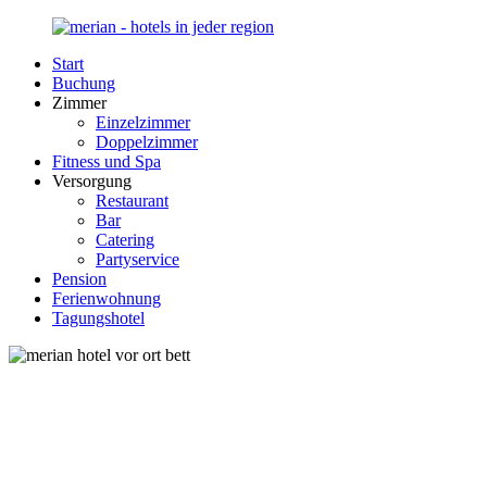
Zurück
zum
Start
Inhalt
Merian-
Ihr
Buchung
Hotel.de
Portal
Zimmer
für
Einzelzimmer
Hotels,
Doppelzimmer
Unterkunft
Fitness und Spa
und
Versorgung
Reisen
Restaurant
in
Bar
Deutschland
Catering
Partyservice
Pension
Ferienwohnung
Tagungshotel