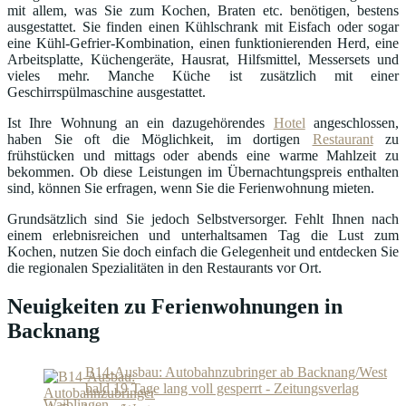
mit allem, was Sie zum Kochen, Braten etc. benötigen, bestens
ausgestattet. Sie finden einen Kühlschrank mit Eisfach oder sogar
eine Kühl-Gefrier-Kombination, einen funktionierenden Herd, eine
Arbeitsplatte, Küchengeräte, Hausrat, Hilfsmittel, Messersets und
vieles mehr. Manche Küche ist zusätzlich mit einer
Geschirrspülmaschine ausgestattet.
Ist Ihre Wohnung an ein dazugehörendes
Hotel
angeschlossen,
haben Sie oft die Möglichkeit, im dortigen
Restaurant
zu
frühstücken und mittags oder abends eine warme Mahlzeit zu
bekommen. Ob diese Leistungen im Übernachtungspreis enthalten
sind, können Sie erfragen, wenn Sie die Ferienwohnung mieten.
Grundsätzlich sind Sie jedoch Selbstversorger. Fehlt Ihnen nach
einem erlebnisreichen und unterhaltsamen Tag die Lust zum
Kochen, nutzen Sie doch einfach die Gelegenheit und entdecken Sie
die regionalen Spezialitäten in den Restaurants vor Ort.
Neuigkeiten zu Ferienwohnungen in
Backnang
B14-Ausbau: Autobahnzubringer ab Backnang/West
bald 19 Tage lang voll gesperrt - Zeitungsverlag
Waiblingen