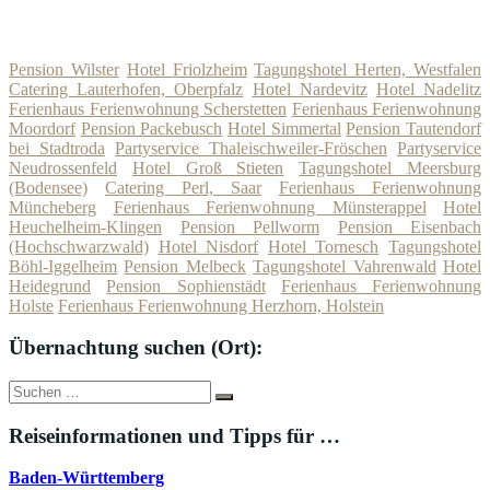
Pension Wilster
Hotel Friolzheim
Tagungshotel Herten, Westfalen
Catering Lauterhofen, Oberpfalz
Hotel Nardevitz
Hotel Nadelitz
Ferienhaus Ferienwohnung Scherstetten
Ferienhaus Ferienwohnung
Moordorf
Pension Packebusch
Hotel Simmertal
Pension Tautendorf
bei Stadtroda
Partyservice Thaleischweiler-Fröschen
Partyservice
Neudrossenfeld
Hotel Groß Stieten
Tagungshotel Meersburg
(Bodensee)
Catering Perl, Saar
Ferienhaus Ferienwohnung
Müncheberg
Ferienhaus Ferienwohnung Münsterappel
Hotel
Heuchelheim-Klingen
Pension Pellworm
Pension Eisenbach
(Hochschwarzwald)
Hotel Nisdorf
Hotel Tornesch
Tagungshotel
Böhl-Iggelheim
Pension Melbeck
Tagungshotel Vahrenwald
Hotel
Heidegrund
Pension Sophienstädt
Ferienhaus Ferienwohnung
Holste
Ferienhaus Ferienwohnung Herzhorn, Holstein
Übernachtung suchen (Ort):
Suche
Suchen
nach:
Reiseinformationen und Tipps für …
Baden-Württemberg