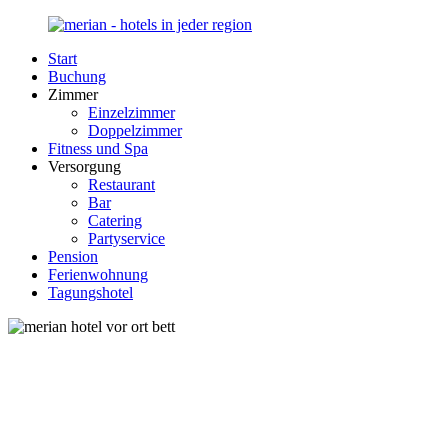
Zurück
zum
Start
Inhalt
Merian-
Ihr
Buchung
Hotel.de
Portal
Zimmer
für
Einzelzimmer
Hotels,
Doppelzimmer
Unterkunft
Fitness und Spa
und
Versorgung
Reisen
Restaurant
in
Bar
Deutschland
Catering
Partyservice
Pension
Ferienwohnung
Tagungshotel