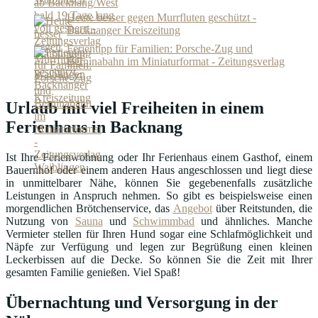
Heute besser gegen Murrfluten geschützt -
Backnanger Kreiszeitung
Ferientipp für Familien: Porsche-Zug und
Berninabahn im Miniaturformat - Zeitungsverlag
Waiblingen
Urlaub mit viel Freiheiten in einem
Ferienhaus in Backnang
Ist Ihre Ferienwohnung oder Ihr Ferienhaus einem Gasthof, einem
Bauernhof oder einem anderen Haus angeschlossen und liegt diese
in unmittelbarer Nähe, können Sie gegebenenfalls zusätzliche
Leistungen in Anspruch nehmen. So gibt es beispielsweise einen
morgendlichen Brötchenservice, das
Angebot
über Reitstunden, die
Nutzung von
Sauna
und
Schwimmbad
und ähnliches. Manche
Vermieter stellen für Ihren Hund sogar eine Schlafmöglichkeit und
Näpfe zur Verfügung und legen zur Begrüßung einen kleinen
Leckerbissen auf die Decke. So können Sie die Zeit mit Ihrer
gesamten Familie genießen. Viel Spaß!
Übernachtung und Versorgung in der