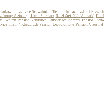
 Pankow
Partyservice Schwalmtal, Niederrhein
Tagungshotel Breisach
wohnung Steinburg, Kreis Stormarn
Hotel Steinfeld (Altmark)
Hotel
tel Wolfen
Pension Vahlbruch
Partyservice Käfertal
Pension Stein-
rvice Inrath / Kliedbruch
Pension Leopoldshöhe
Pension Clausthal-