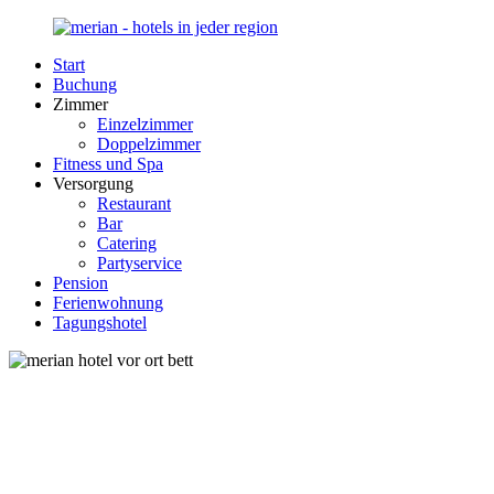
Zurück
zum
Start
Inhalt
Merian-
Ihr
Buchung
Hotel.de
Portal
Zimmer
für
Einzelzimmer
Hotels,
Doppelzimmer
Unterkunft
Fitness und Spa
und
Versorgung
Reisen
Restaurant
in
Bar
Deutschland
Catering
Partyservice
Pension
Ferienwohnung
Tagungshotel