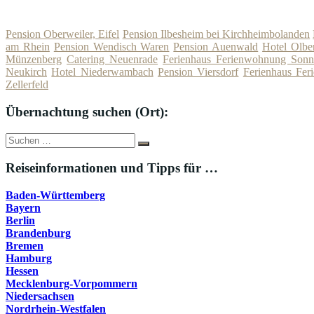
Pension Oberweiler, Eifel
Pension Ilbesheim bei Kirchheimbolanden
am Rhein
Pension Wendisch Waren
Pension Auenwald
Hotel Olbe
Münzenberg
Catering Neuenrade
Ferienhaus Ferienwohnung Sonn
Neukirch
Hotel Niederwambach
Pension Viersdorf
Ferienhaus Fe
Zellerfeld
Übernachtung suchen (Ort):
Suche
Suchen
nach:
Reiseinformationen und Tipps für …
Baden-Württemberg
Bayern
Berlin
Brandenburg
Bremen
Hamburg
Hessen
Mecklenburg-Vorpommern
Niedersachsen
Nordrhein-Westfalen