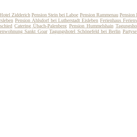
Hotel Zidderich
Pension Stein bei Laboe
Pension Rammenau
Pension
rsleben
Pension Ahlsdorf bei Lutherstadt Eisleben
Ferienhaus Ferien
schied
Catering Übach-Palenberg
Pension Hummelshain
Tagungsho
rienwohnung Sankt Goar
Tagungshotel Schönefeld bei Berlin
Partyse