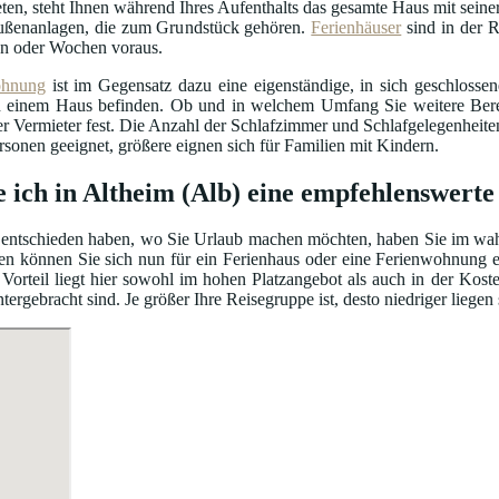
ten, steht Ihnen während Ihres Aufenthalts das gesamte Haus mit seiner
ßenanlagen, die zum Grundstück gehören.
Ferienhäuser
sind in der R
n oder Wochen voraus.
ohnung
ist im Gegensatz dazu eine eigenständige, in sich geschloss
einem Haus befinden. Ob und in welchem Umfang Sie weitere Bereic
er Vermieter fest. Die Anzahl der Schlafzimmer und Schlafgelegenhei
ersonen geeignet, größere eignen sich für Familien mit Kindern.
e ich in Altheim (Alb) eine empfehlenswert
entschieden haben, wo Sie Urlaub machen möchten, haben Sie im wahrs
en können Sie sich nun für ein Ferienhaus oder eine Ferienwohnung e
Vorteil liegt hier sowohl im hohen Platzangebot als auch in der Kos
gebracht sind. Je größer Ihre Reisegruppe ist, desto niedriger liegen