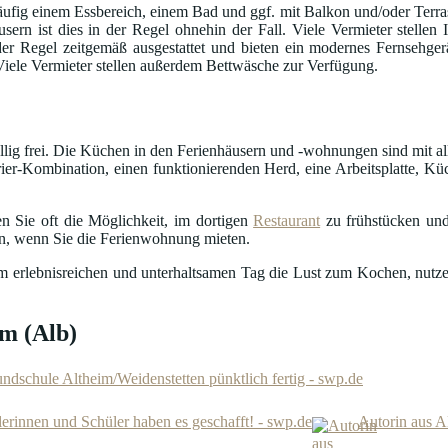
fig einem Essbereich, einem Bad und ggf. mit Balkon und/oder Terrass
usern ist dies in der Regel ohnehin der Fall. Viele Vermieter stelle
in der Regel zeitgemäß ausgestattet und bieten ein modernes Fernseh
 Viele Vermieter stellen außerdem Bettwäsche zur Verfügung.
öllig frei. Die Küchen in den Ferienhäusern und -wohnungen sind mit al
ier-Kombination, einen funktionierenden Herd, eine Arbeitsplatte, Küc
n Sie oft die Möglichkeit, im dortigen
Restaurant
zu frühstücken und
en, wenn Sie die Ferienwohnung mieten.
nem erlebnisreichen und unterhaltsamen Tag die Lust zum Kochen, nutze
m (Alb)
undschule Altheim/Weidenstetten pünktlich fertig - swp.de
erinnen und Schüler haben es geschafft! - swp.de
Autorin aus A