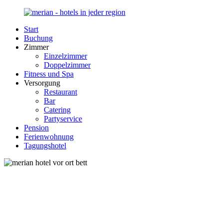
Zurück
zum
Start
Inhalt
Merian-
Ihr
Buchung
Hotel.de
Portal
Zimmer
für
Einzelzimmer
Hotels,
Doppelzimmer
Unterkunft
Fitness und Spa
und
Versorgung
Reisen
Restaurant
in
Bar
Deutschland
Catering
Partyservice
Pension
Ferienwohnung
Tagungshotel