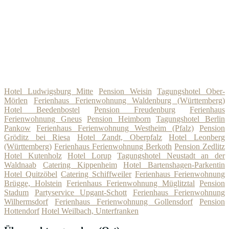
Hotel Ludwigsburg Mitte
Pension Weisin
Tagungshotel Ober-
Mörlen
Ferienhaus Ferienwohnung Waldenburg (Württemberg)
Hotel Beedenbostel
Pension Freudenburg
Ferienhaus
Ferienwohnung Gneus
Pension Heimborn
Tagungshotel Berlin
Pankow
Ferienhaus Ferienwohnung Westheim (Pfalz)
Pension
Gröditz bei Riesa
Hotel Zandt, Oberpfalz
Hotel Leonberg
(Württemberg)
Ferienhaus Ferienwohnung Berkoth
Pension Zedlitz
Hotel Kutenholz
Hotel Lorup
Tagungshotel Neustadt an der
Waldnaab
Catering Kippenheim
Hotel Bartenshagen-Parkentin
Hotel Quitzöbel
Catering Schiffweiler
Ferienhaus Ferienwohnung
Brügge, Holstein
Ferienhaus Ferienwohnung Müglitztal
Pension
Stadum
Partyservice Upgant-Schott
Ferienhaus Ferienwohnung
Wilhermsdorf
Ferienhaus Ferienwohnung Gollensdorf
Pension
Hottendorf
Hotel Weilbach, Unterfranken