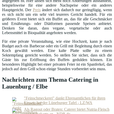
angegeben ist. Hier lassen sich meist noch Änderungen aushandeln,
beispielsweise für eine andere Nachspeise oder ein anderes
Hauptgericht. Der
Preis
ändert sich dadurch nur geringfügig, wenn
es sich nicht um ein sehr viel teureres Gericht handelt. Für ein
größeres Event bietet sich ein Buffet an, das für alle Geschmäcker
und Ernährungs- oder Diätformen passende Speisen anbietet.
Denken Sie daran, dass vegane, vegetarische oder auch
Lebensmittel in Bioqualität angeboten werden.
Für eine private Veranstaltung, wie eine Hochzeit, kann je nach
Budget auch ein Barbecue oder ein Grill mit Begleitung durch einen
Koch gewählt werden. Eine kalte Platte sollte zu einem
Sektempfang gereicht werden. So stellen Sie sicher, dass sich die
Gäste bis zur Eröffnung des Buffets gedulden können. Ein
besonderes Highlight bei einer privaten Feier ist ein Spanferkel, das
jedoch auf dem Grill schon einige Stunden vorbereitet sein muss.
Nachrichten zum Thema Catering in
Lauenburg / Elbe
"Feinschmeckerei" dankt Ehrenamtlichen für ihren
Einsatz bei der Lüneburger Tafel - LZ/WA
Als Ragout oder Braten: Caterer bietet Nutria-Fleisch
auf Speisekarte an - NDR.de