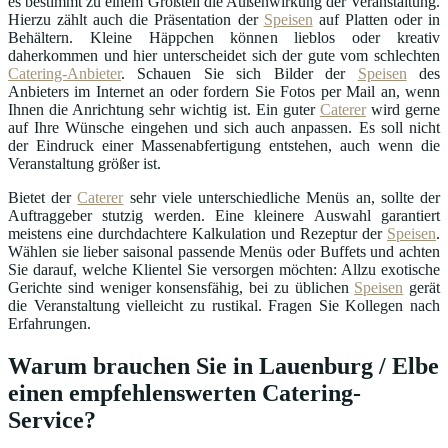
es bestimmt zu einem Großteil die Außenwirkung der Veranstaltung.
Hierzu zählt auch die Präsentation der
Speisen
auf Platten oder in
Behältern. Kleine Häppchen können lieblos oder kreativ
daherkommen und hier unterscheidet sich der gute vom schlechten
Catering-Anbieter
. Schauen Sie sich Bilder der
Speisen
des
Anbieters im Internet an oder fordern Sie Fotos per Mail an, wenn
Ihnen die Anrichtung sehr wichtig ist. Ein guter
Caterer
wird gerne
auf Ihre Wünsche eingehen und sich auch anpassen. Es soll nicht
der Eindruck einer Massenabfertigung entstehen, auch wenn die
Veranstaltung größer ist.
Bietet der
Caterer
sehr viele unterschiedliche Menüs an, sollte der
Auftraggeber stutzig werden. Eine kleinere Auswahl garantiert
meistens eine durchdachtere Kalkulation und Rezeptur der
Speisen
.
Wählen sie lieber saisonal passende Menüs oder Buffets und achten
Sie darauf, welche Klientel Sie versorgen möchten: Allzu exotische
Gerichte sind weniger konsensfähig, bei zu üblichen
Speisen
gerät
die Veranstaltung vielleicht zu rustikal. Fragen Sie Kollegen nach
Erfahrungen.
Warum brauchen Sie in Lauenburg / Elbe
einen empfehlenswerten Catering-
Service?